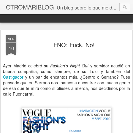
OTROMARIBLOG
Un blog sobre lo que me da la gana, así en general, desde lo personal a cuestiones LGTB, vamos, mis mariconadas y esas cosas del Orgullo, la reivindicación y, en general, de reclamar las cosas que son justas y que cada cual haga lo que le venga en gana siempre que no moleste al vecino; cosas que ver, visitar... algún viaje... de todo un poco. Ah, y aquí a las chivatas no las queremos ver ni en pintura.
SEP
FNO: Fuck, No!
10
Ayer Madrid celebró su
Fashion's Night Out
y servidor acudió en
buena compañía, como siempre, de su Lolo y también del
Castigador
y un par de encantos más. ¿Centro o Serrano? Pues
pensado que en Serrano nos íbamos a encontrar con mucha gente
de esa que te mira como si olieses a mierda, nos decidimos por la
calle Fuencarral.