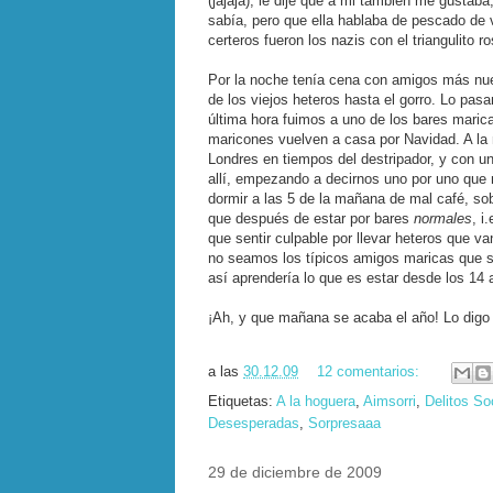
(jajaja), le dije que a mi también me gustaba
sabía, pero que ella hablaba de pescado de
certeros fueron los nazis con el triangulito
Por la noche tenía cena con amigos más nu
de los viejos heteros hasta el gorro. Lo pa
última hora fuimos a uno de los bares mari
maricones vuelven a casa por Navidad. A la
Londres en tiempos del destripador, y con u
allí, empezando a decirnos uno por uno que 
dormir a las 5 de la mañana de mal café, so
que después de estar por bares
normales
, i
que sentir culpable por llevar heteros que 
no seamos los típicos amigos maricas que s
así aprendería lo que es estar desde los 14
¡Ah, y que mañana se acaba el año! Lo digo 
a las
30.12.09
12 comentarios:
Etiquetas:
A la hoguera
,
Aimsorri
,
Delitos So
Desesperadas
,
Sorpresaaa
29 de diciembre de 2009