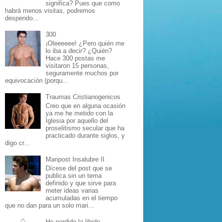
significa? Pues que como
habrá menos visitas, podremos
despendo...
300
¡Oleeeeee! ¿Pero quién me
lo iba a decir? ¿Quién?
Hace 300 postas me
visitaron 15 personas,
seguramente muchos por
equivocación (porqu...
Traumas Cristianogenicos
Creo que en alguna ocasión
ya me he metido con la
Iglesia por aquello del
proselitismo secular que ha
practicado durante siglos, y
digo cr...
Maripost Insalubre II
Dícese del post que se
publica sin un tema
definido y que sirve para
meter ideas varias
acumuladas en el tiempo
que no dan para un solo mari...
He perdido la libido