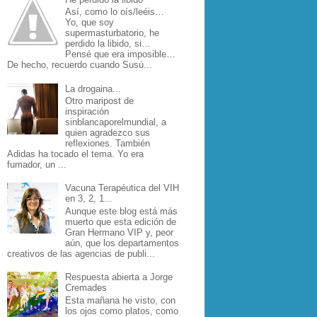
Así, como lo oís/leéis…
Yo, que soy
supermasturbatorio, he
perdido la libido, si…
Pensé que era imposible…
De hecho, recuerdo cuando Susú...
La drogaina...
Otro maripost de
inspiración
sinblancaporelmundial, a
quien agradezco sus
reflexiones. También
Adidas ha tocado el tema. Yo era
fumador, un ...
Vacuna Terapéutica del VIH
en 3, 2, 1...
Aunque este blog está más
muerto que esta edición de
Gran Hermano VIP y, peor
aún, que los departamentos
creativos de las agencias de publi...
Respuesta abierta a Jorge
Cremades
Esta mañana he visto, con
los ojos como platos, como