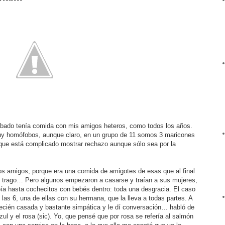
sábado tenía comida con mis amigos heteros, como todos los años.
y homófobos, aunque claro, en un grupo de 11 somos 3 maricones
 que está complicado mostrar rechazo aunque sólo sea por la
os amigos, porque era una comida de amigotes de esas que al final
o trago… Pero algunos empezaron a casarse y traían a sus mujeres,
a hasta cochecitos con bebés dentro: toda una desgracia. El caso
las 6, una de ellas con su hermana, que la lleva a todas partes. A
recién casada y bastante simpática y le dí conversación… habló de
ul y el rosa (sic). Yo, que pensé que por rosa se refería al salmón