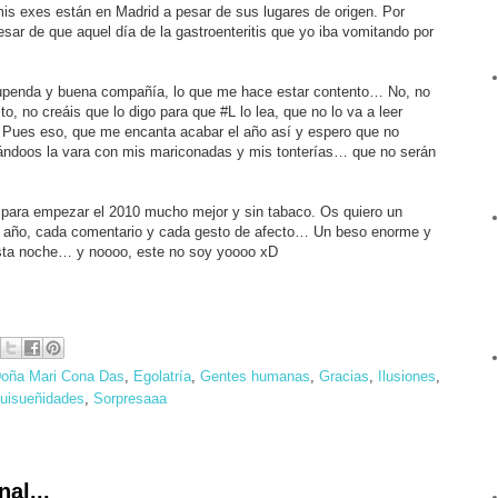
is exes están en Madrid a pesar de sus lugares de origen. Por
sar de que aquel día de la gastroenteritis que yo iba vomitando por
upenda y buena compañía, lo que me hace estar contento… No, no
, no creáis que lo digo para que #L lo lea, que no lo va a leer
ja! Pues eso, que me encanta acabar el año así y espero que no
dándoos la vara con mis mariconadas y mis tonterías… que no serán
l para empezar el 2010 mucho mejor y sin tabaco. Os quiero un
l año, cada comentario y cada gesto de afecto… Un beso enorme y
esta noche… y noooo, este no soy yoooo xD
oña Mari Cona Das
,
Egolatría
,
Gentes humanas
,
Gracias
,
Ilusiones
,
uisueñidades
,
Sorpresaaa
al...