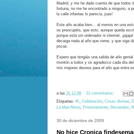
Madrid, y me he dado cuenta de que todos m
fortuna, no me he encontrado a ninguno, a pe
la calle infantas lo parecía, juas!
Este año acaba bien… al menos en una est
os preocupéis, que esto, aunque queda escrito
porque está sin ordenador ni internet, ¡jaja
decaiga nada al año que viene, y que siga 
pocas.
Espero que tengáis una salida de año genia
montón a todos y os agradezco cada día de
mis mejores deseos para el año que entra 
a las
31.12.09
21 comentarios:
Etiquetas:
#L
,
Celebración
,
Cosas divinas
,
D
La Mari-Reviú
,
Próximamente
,
Recuerdos
,
R
30 de diciembre de 2009
No hice Cronica findeseman