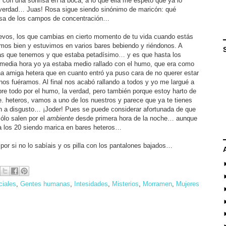
, con una sonrisa en la boca, a lo que ella me espetó que ya lo
 verdad… Juas! Rosa sigue siendo sinónimo de maricón: qué
 rosa de los campos de concentración…
evos, los que cambias en cierto momento de tu vida cuando estás
samos bien y estuvimos en varios bares bebiendo y riéndonos. A
cas que tenemos y que estaba petadísimo… y es que hasta los
 media hora yo ya estaba medio rallado con el humo, que era como
na amiga hetera que en cuanto entró ya puso cara de no querer estar
nos fuéramos. Al final nos acabó rallando a todos y yo me largué a
bre todo por el humo, la verdad, pero también porque estoy harto de
.e. heteros, vamos a uno de los nuestros y parece que ya te tienes
van a disgusto… ¡Joder! Pues se puede considerar afortunada de que
ólo salen por el
ambiente
desde primera hora de la noche… aunque
 a los 20 siendo marica en bares heteros…
por si no lo sabíais y os pilla con los pantalones bajados…
ciales
,
Gentes humanas
,
Intesidades
,
Misterios
,
Morramen
,
Mujeres