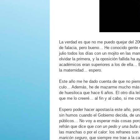
La verdad es que no me puedo quejar del 200
de falacia, pero bueno… He conocido gente e
julio todos los días con un mojito en las m
olvidar la primera, y la oposición fallida h
académicos eran superiores a los de ella… E
la maternidad… espero.
Este año me he dado cuenta de que no piens
culo… Además, he de mazarme mucho más, a
de huesiloca que hace 6 años. El otro día le
que me lo creeré… al fin y al cabo, si me c
Espero poder hacer apostasía este año, porqu
sin humos cuando el Gobierno decida, de un
públicos… No voy a esperar más cosas porq
refrán que dice que
con un pedo y una bufa
las manchas o por el calor: los refranes s
maricón seguro
, que siempre me trae a la c