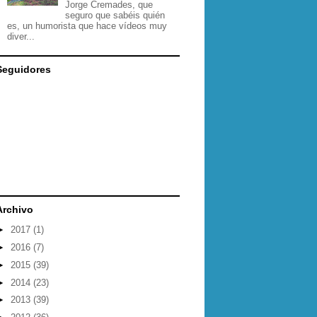
Jorge Cremades, que
seguro que sabéis quién
es, un humorista que hace vídeos muy
diver...
Seguidores
Archivo
►
2017
(1)
►
2016
(7)
►
2015
(39)
►
2014
(23)
►
2013
(39)