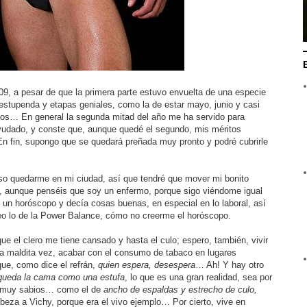
9, a pesar de que la primera parte estuvo envuelta de una especie
stupenda y etapas geniales, como la de estar mayo, junio y casi
anos… En general la segunda mitad del año me ha servido para
a ayudado, y conste que, aunque quedé el segundo, mis méritos
n fin, supongo que se quedará preñada muy pronto y podré cubrirle
o quedarme en mi ciudad, así que tendré que mover mi bonito
unque penséis que soy un enfermo, porque sigo viéndome igual
í un horóscopo y decía cosas buenas, en especial en lo laboral, así
reo lo de la Power Balance, cómo no creerme el horóscopo.
e el clero me tiene cansado y hasta el culo; espero, también, vivir
a maldita vez, acabar con el consumo de tabaco en lugares
ue, como dice el refrán,
quien espera, desespera
… Ah! Y hay otro
 queda la cama como una estufa
, lo que es una gran realidad, sea por
on muy sabios… como el de
ancho de espaldas y estrecho de culo,
abeza a Vichy, porque era el vivo ejemplo… Por cierto, vive en