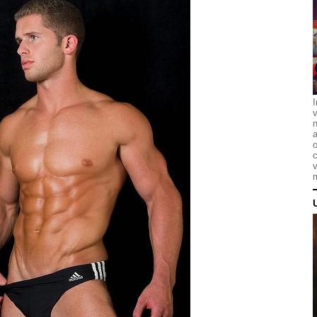
I
n
a
o
c
v
m