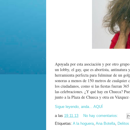
Apoyada por esta asociación y por otro grup
un lobby, el gay, que es abortista, antinatura
herramienta perfecta para fulminar de un gol
sonoras a menos de 150 metros de cualquier ce
los ciudadanos, como si las fiestas fueran 365
las celebraciones. ¿Y qué hay en Chueca? Pues
junto a la Plaza de Chueca y otra en Vázquez 
Sigue leyendo, anda... AQUÍ
a las
19.11.13
No hay comentarios:
Etiquetas:
A la hoguera
,
Ana Botella
,
Delitos