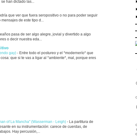
se han dictado las...
ndría que ver que fuera seropositivo o no para poder seguir
 mensajes de este tipo d...
leaños pasa de ser algo alegre, jovial y divertido a algo
res o decir nuestra eda...
itivo
iendo gay)
-
Entre todo el postureo y el *modernerío* que
cosa: que si te vas a ligar al *ambiente*, mal, porque eres
 man of La Mancha" (Wasserman - Leigh)
-
La partitura de
resante en su instrumentación: carece de cuerdas, de
rabajos. Hay percusión,...