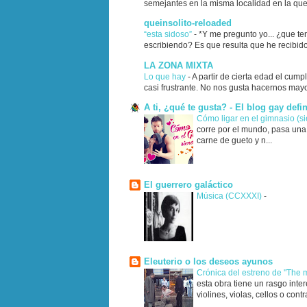
semejantes en la misma localidad en la que 
queinsolito-reloaded
“esta sidoso”
-
*Y me pregunto yo... ¿que te
escribiendo? Es que resulta que he recibido
LA ZONA MIXTA
Lo que hay
-
A partir de cierta edad el cump
casi frustrante. No nos gusta hacernos mayo
A ti, ¿qué te gusta? - El blog gay defin
Cómo ligar en el gimnasio (s
corre por el mundo, pasa una 
carne de gueto y n...
El guerrero galáctico
Música (CCXXXI)
-
Eleuterio o los deseos ayunos
Crónica del estreno de "The
esta obra tiene un rasgo inte
violines, violas, cellos o cont