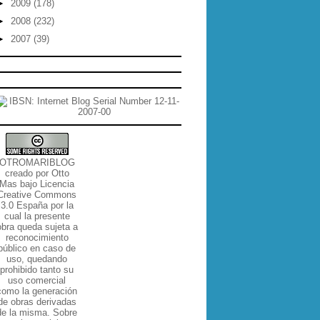
►
2009
(178)
►
2008
(232)
►
2007
(39)
OTROMARIBLOG
creado por
Otto
Mas
bajo
Licencia
Creative Commons
3.0 España por la
cual la presente
obra queda sujeta a
reconocimiento
público en caso de
uso, quedando
prohibido tanto su
uso comercial
como la generación
de obras derivadas
de la misma
. Sobre