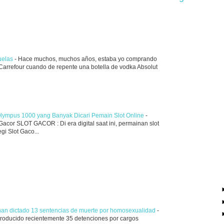
juelas
-
Hace muchos, muchos años, estaba yo comprando
n Carrefour cuando de repente una botella de vodka Absolut
Olympus 1000 yang Banyak Dicari Pemain Slot Online
-
acor SLOT GACOR : Di era digital saat ini, permainan slot
i Slot Gaco...
 han dictado 13 sentencias de muerte por homosexualidad
-
producido recientemente 35 detenciones por cargos