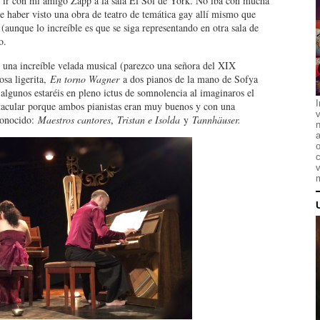
de ir con mi amigo Zäpp a la sala El Sol de York. No iba con mucha
de haber visto una obra de teatro de temática gay allí mismo que
unque lo increíble es que se siga representando en otra sala de
o.
e una increíble velada musical (parezco una señora del XIX
osa ligerita,
En torno Wagner
a dos pianos de la mano de Sofya
lgunos estaréis en pleno ictus de somnolencia al imaginaros el
I
tacular porque ambos pianistas eran muy buenos y con una
 conocido:
Maestros cantores
,
Tristan e Isolda
y
Tannhäuser.
n
a
o
c
v
m