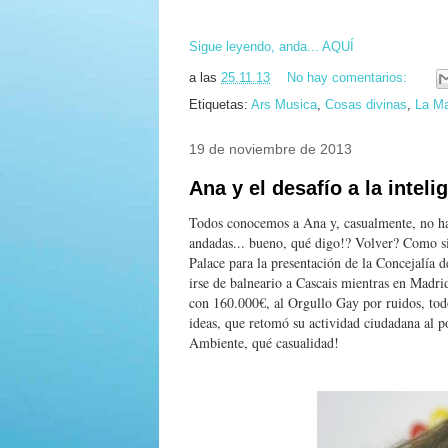
Sigue leyendo, anda... AQUÍ
a las
25.11.13
No hay comentarios:
Etiquetas:
Ars Musica
,
Cosas divinas
,
La Ma
19 de noviembre de 2013
Ana y el desafío a la intel
Todos conocemos a Ana y, casualmente, no hay 
andadas... bueno, qué digo!? Volver? Como si 
Palace para la presentación de la Concejalía 
irse de balneario a Cascais mientras en Madri
con 160.000€, al Orgullo Gay por ruidos, todo
ideas, que retomó su actividad ciudadana al p
Ambiente, qué casualidad!