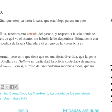
o.
seta
ita, que estoy ya hasta la
, que esta bloga parece un puto
 Rita, tenemos esta
entrada
del pasado, y respecto a la sala donde se
béis de qué va el asunto, me habréis leído despotricar últimamente con
espedida de la sala Charada y el estreno de la
nueva
Rita en
mal, pero es lo que tiene que sea una fiesta divertida, que la gente
 Botella y su
Hallowe'en
particular) la policía controlaba de manera
d Arena
... eso sí, el resto del año podemos morirnos todos, que no
milia Rivera
,
Cool
,
La Mari-Reviú
,
La parada de los monstruos
,
s
,
Que trabaje Rita
Inicio
Entradas antiguas