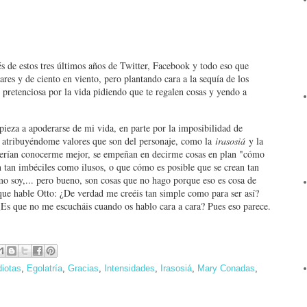
s de estos tres últimos años de Twitter, Facebook y todo eso que
ares y de ciento en viento, pero plantando cara a la sequía de los
 pretenciosa por la vida pidiendo que te regalen cosas y yendo a
pieza a apoderarse de mi vida, en parte por la imposibilidad de
n, atribuyéndome valores que son del personaje, como la
irasosiá
y la
berían conocerme mejor, se empeñan en decirme cosas en plan "cómo
on tan imbéciles como ilusos, o que cómo es posible que se crean tan
o soy,... pero bueno, son cosas que no hago porque eso es cosa de
 que hable Otto: ¿De verdad me creéis tan simple como para ser así?
¿Es que no me escucháis cuando os hablo cara a cara? Pues eso parece.
diotas
,
Egolatría
,
Gracias
,
Intensidades
,
Irasosiá
,
Mary Conadas
,