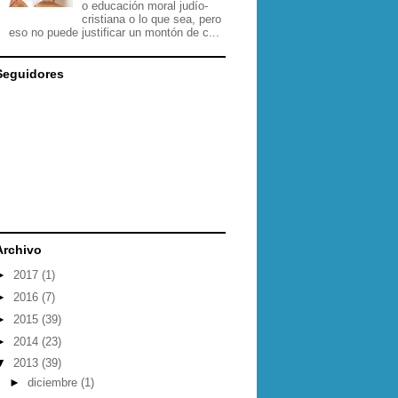
o educación moral judío-
cristiana o lo que sea, pero
eso no puede justificar un montón de c...
Seguidores
Archivo
►
2017
(1)
►
2016
(7)
►
2015
(39)
►
2014
(23)
▼
2013
(39)
►
diciembre
(1)