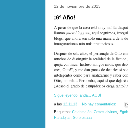
12 de noviembre de 2013
¡6º Año!
A pesar de que la cosa está muy malita despué
llaman
microblogging
, aquí seguimos, irregul
blogs, que ahora son sólo una manera de ir de
inauguraciones aún más pretenciosas.
Después de seis años, el personaje de Otto em
muchos de distinguir la realidad de la ficció
queja continua. Incluso amigos míos, que de
eres, Otto!", y me dan ganas de decirles si s
inteligentes como para analizarme y saber cóm
Otto, no mía... Pero mira, aquí sí que dejaré
¿Acaso el grado de estupidez os ciega tanto? 
Sigue leyendo, anda... AQUÍ
a las
12.11.13
No hay comentarios:
Etiquetas:
Celebración
,
Cosas divinas
,
Egoi
Paradojas
,
Sorpresaaa