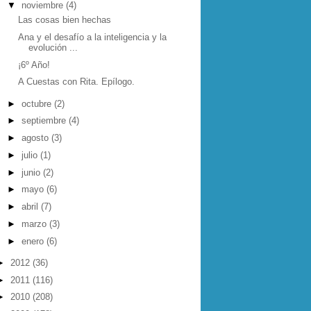
▼
noviembre
(4)
Las cosas bien hechas
Ana y el desafío a la inteligencia y la
evolución ...
¡6º Año!
A Cuestas con Rita. Epílogo.
►
octubre
(2)
►
septiembre
(4)
►
agosto
(3)
►
julio
(1)
►
junio
(2)
►
mayo
(6)
►
abril
(7)
►
marzo
(3)
►
enero
(6)
►
2012
(36)
►
2011
(116)
►
2010
(208)