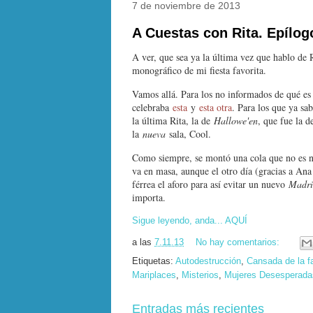
7 de noviembre de 2013
A Cuestas con Rita. Epílog
A ver, que sea ya la última vez que hablo de R
monográfico de mi fiesta favorita.
Vamos allá. Para los no informados de qué es
celebraba
esta
y
esta otra
. Para los que ya sa
la última Rita, la de
Hallowe'en
, que fue la d
la
nueva
sala, Cool.
Como siempre, se montó una cola que no es nor
va en masa, aunque el otro día (gracias a Ana
férrea el aforo para así evitar un nuevo
Madri
importa.
Sigue leyendo, anda... AQUÍ
a las
7.11.13
No hay comentarios:
Etiquetas:
Autodestrucción
,
Cansada de la fa
Mariplaces
,
Misterios
,
Mujeres Desesperada
Entradas más recientes