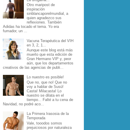
Otro maripost de
inspiración
sinblancaporelmundial, a
quien agradezco sus
reflexiones. También
Adidas ha tocado el tema. Yo era
fumador, un ...
Vacuna Terapéutica del VIH
en 3, 2, 1...
Aunque este blog está más
muerto que esta edición de
Gran Hermano VIP y, peor
aún, que los departamentos
creativos de las agencias de publi...
Lo nuestro es posible!
Que no, que no! Que no
voy a hablar de Susú!
Casta! Milacasta! Lo
nuestro se dilata en el
tiempo... Falté a tu cena de
Navidad, no podré aco...
La Primera Irasosia de la
Temporada
Vale, tooodos somos
prejuiciosos por naturaleza