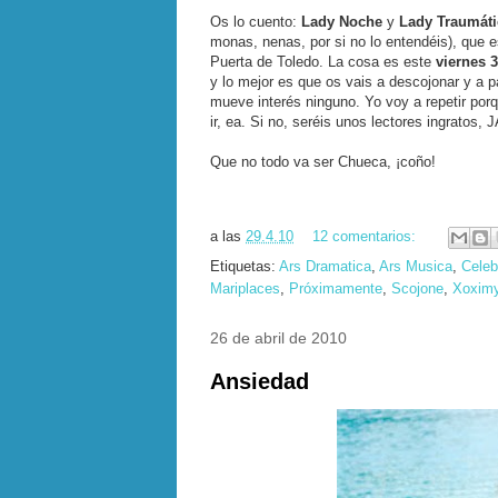
Os lo cuento:
Lady Noche
y
Lady Traumáti
monas, nenas, por si no lo entendéis), que 
Puerta de Toledo. La cosa es este
viernes 
y lo mejor es que os vais a descojonar y 
mueve interés ninguno. Yo voy a repetir porq
ir, ea. Si no, seréis unos lectores ingratos,
Que no todo va ser Chueca, ¡coño!
a las
29.4.10
12 comentarios:
Etiquetas:
Ars Dramatica
,
Ars Musica
,
Celeb
Mariplaces
,
Próximamente
,
Scojone
,
Xoxim
26 de abril de 2010
Ansiedad