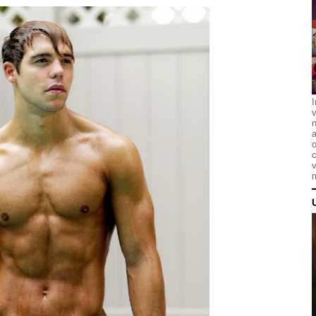
I
n
a
o
c
v
m