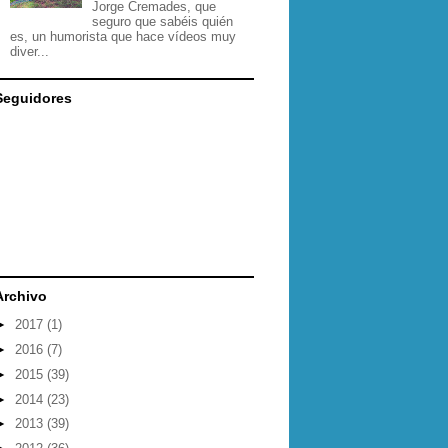
Jorge Cremades, que
seguro que sabéis quién
es, un humorista que hace vídeos muy
diver...
Seguidores
Archivo
►
2017
(1)
►
2016
(7)
►
2015
(39)
►
2014
(23)
►
2013
(39)