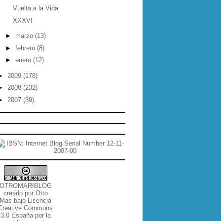
Vuelta a la Vida
XXXVI
►
marzo
(13)
►
febrero
(8)
►
enero
(12)
►
2009
(178)
►
2008
(232)
►
2007
(39)
OTROMARIBLOG
creado por
Otto
Mas
bajo
Licencia
Creative Commons
3.0 España por la