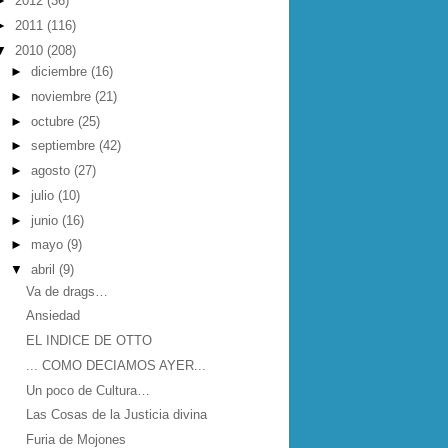
►
2012
(36)
►
2011
(116)
▼
2010
(208)
►
diciembre
(16)
►
noviembre
(21)
►
octubre
(25)
►
septiembre
(42)
►
agosto
(27)
►
julio
(10)
►
junio
(16)
►
mayo
(9)
▼
abril
(9)
Va de drags…
Ansiedad
EL INDICE DE OTTO
... COMO DECIAMOS AYER...
Un poco de Cultura…
Las Cosas de la Justicia divina
Furia de Mojones