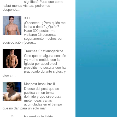
significa? Pues que como
habrá menos visitas, podremos
despendo...
300
¡Oleeeeee! ¿Pero quién me
lo iba a decir? ¿Quién?
Hace 300 postas me
visitaron 15 personas,
seguramente muchos por
equivocación (porqu...
Traumas Cristianogenicos
Creo que en alguna ocasión
ya me he metido con la
Iglesia por aquello del
proselitismo secular que ha
practicado durante siglos, y
digo cr...
Maripost Insalubre II
Dícese del post que se
publica sin un tema
definido y que sirve para
meter ideas varias
acumuladas en el tiempo
que no dan para un solo mari...
He perdido la libido