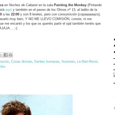
ca
en
Noches de Cabaret
en la sala
Painting the Monkey
(Pintando
está
aquí
y también en el paseo de los Olmos nº 13, al ladito de la
30
a las
22:00
y son 8 lereles, pero con consumición (copaaaaaazo),
a pasarlo muy bien, Y NO ME LLEVO COMISIÓN, conste, ni me
ue me encantó y los que os queréis partir el ojal también tenéis que
 JAJAJA… ;-)
ración
,
Cosas divinas
,
Gentes humanas
,
Ilusiones
,
La Mari-Reviú
,
yths