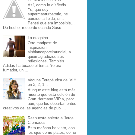
Así, como lo oís/leéis…
Yo, que soy
supermasturbatorio, he
perdido la libido, si…
Pensé que era imposible…
De hecho, recuerdo cuando Susú...
La drogaina...
Otro maripost de
inspiración
sinblancaporelmundial, a
quien agradezco sus
reflexiones. También
Adidas ha tocado el tema. Yo era
fumador, un ...
Vacuna Terapéutica del VIH
en 3, 2, 1...
Aunque este blog está más
muerto que esta edición de
Gran Hermano VIP y, peor
aún, que los departamentos
creativos de las agencias de publi...
Respuesta abierta a Jorge
Cremades
Esta mañana he visto, con
los ojos como platos, como