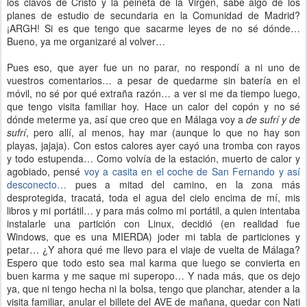
los clavos de Cristo y la peineta de la Virgen, sabe algo de los
planes de estudio de secundaria en la Comunidad de Madrid?
¡ARGH! Si es que tengo que sacarme leyes de no sé dónde…
Bueno, ya me organizaré al volver…
Pues eso, que ayer fue un no parar, no respondí a ni uno de
vuestros comentarios… a pesar de quedarme sin batería en el
móvil, no sé por qué extraña razón… a ver si me da tiempo luego,
que tengo visita familiar hoy. Hace un calor del copón y no sé
dónde meterme ya, así que creo que en Málaga voy a
de sufrí y de
sufrí
, pero allí, al menos, hay mar (aunque lo que no hay son
playas, jajaja). Con estos calores ayer cayó una tromba con rayos
y todo estupenda… Como volvía de la estación, muerto de calor y
agobiado, pensé
voy a casita en el coche de San Fernando y así
desconecto…
pues a mitad del camino, en la zona más
desprotegida, tracatá, toda el agua del cielo encima de mí, mis
libros y mi portátil… y para más colmo mi portátil, a quien intentaba
instalarle una partición con Linux, decidió (en realidad fue
Windows, que es una MIERDA) joder mi tabla de particiones y
petar… ¿Y ahora qué me llevo para el viaje de vuelta de Málaga?
Espero que todo esto sea mal karma que luego se convierta en
buen karma y me saque mi superopo… Y nada más, que os dejo
ya, que ni tengo hecha ni la bolsa, tengo que planchar, atender a la
visita familiar, anular el billete del AVE de mañana, quedar con Nati