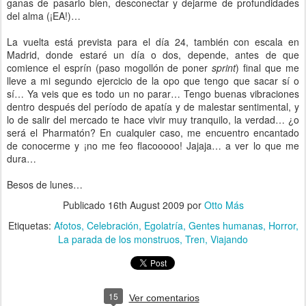
ganas de pasarlo bien, desconectar y dejarme de profundidades
del alma (¡EA!)…
La vuelta está prevista para el día 24, también con escala en
Madrid, donde estaré un día o dos, depende, antes de que
comience el esprín (paso mogollón de poner
sprint
) final que me
lleve a mi segundo ejercicio de la opo que tengo que sacar sí o
sí… Ya veis que es todo un no parar… Tengo buenas vibraciones
dentro después del período de apatía y de malestar sentimental, y
lo de salir del mercado te hace vivir muy tranquilo, la verdad… ¿o
será el Pharmatón? En cualquier caso, me encuentro encantado
de conocerme y ¡no me feo flacooooo! Jajaja… a ver lo que me
dura…
Besos de lunes…
Publicado
16th August 2009
por
Otto Más
Etiquetas:
Afotos
Celebración
Egolatría
Gentes humanas
Horror
La parada de los monstruos
Tren
Viajando
15
Ver comentarios