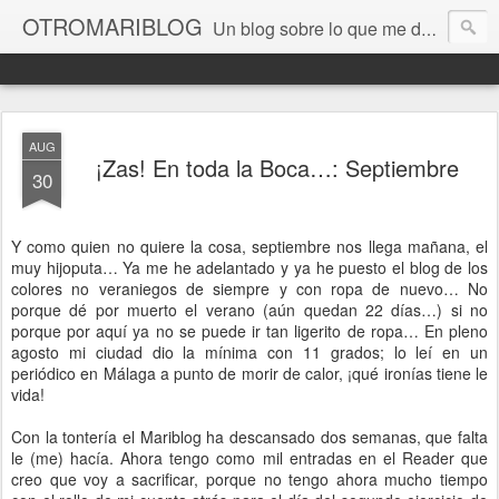
OTROMARIBLOG
Un blog sobre lo que me da la gana, así en general, desde lo personal a cuestiones LGTB, vamos, mis mariconadas y esas cosas del Orgullo, la reivindicación y, en general, de reclamar las cosas que son justas y que cada cual haga lo que le venga en gana siempre que no moleste al vecino; cosas que ver, visitar... algún viaje... de todo un poco. Ah, y aquí a las chivatas no las queremos ver ni en pintura.
AUG
¡Zas! En toda la Boca…: Septiembre
30
Y como quien no quiere la cosa, septiembre nos llega mañana, el
muy hijoputa… Ya me he adelantado y ya he puesto el blog de los
colores no veraniegos de siempre y con ropa de nuevo… No
porque dé por muerto el verano (aún quedan 22 días…) si no
porque por aquí ya no se puede ir tan ligerito de ropa… En pleno
agosto mi ciudad dio la mínima con 11 grados; lo leí en un
periódico en Málaga a punto de morir de calor, ¡qué ironías tiene le
vida!
Con la tontería el Mariblog ha descansado dos semanas, que falta
le (me) hacía. Ahora tengo como mil entradas en el Reader que
creo que voy a sacrificar, porque no tengo ahora mucho tiempo