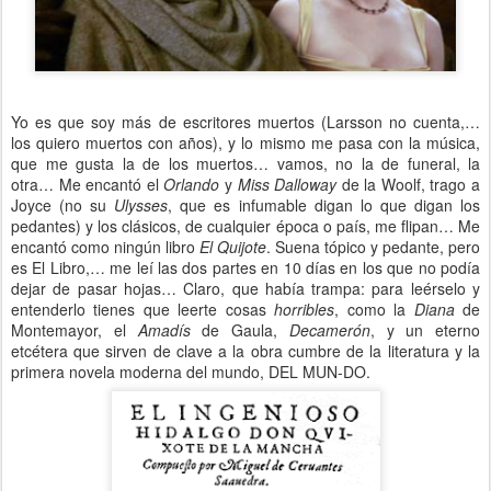
Yo es que soy más de escritores muertos (Larsson no cuenta,…
los quiero muertos con años), y lo mismo me pasa con la música,
que me gusta la de los muertos… vamos, no la de funeral, la
otra… Me encantó el
Orlando
y
Miss
Dalloway
de la Woolf, trago a
Joyce (no su
Ulysses
, que es infumable digan lo que digan los
pedantes) y los clásicos, de cualquier época o país, me flipan… Me
encantó como ningún libro
El Quijote
. Suena tópico y pedante, pero
es El Libro,… me leí las dos partes en 10 días en los que no podía
dejar de pasar hojas… Claro, que había trampa: para leérselo y
entenderlo tienes que leerte cosas
horribles
, como la
Diana
de
Montemayor, el
Amadís
de Gaula,
Decamerón
, y un eterno
etcétera que sirven de clave a la obra cumbre de la literatura y la
primera novela moderna del mundo, DEL MUN-DO.