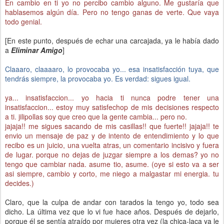
En cambio en ti yo no percibo cambio alguno. Me gustaría que
hablasemos algún día. Pero no tengo ganas de verte. Que vaya
todo genial.
[En este punto, después de echar una carcajada, ya le había dado
a
Eliminar Amigo
]
Claaaro, claaaaro, lo provocaba yo... esa insatisfacción tuya, que
tendrás siempre, la provocaba yo. Es verdad: sigues igual.
ya... insatisfaccion... yo hacia ti nunca podre tener una
insatisfaccion... estoy muy satisfechop de mis decisiones respecto
a ti. jilipollas soy que creo que la gente cambia... pero no.
jajaja!! me sigues sacando de mis casillas!! que fuerte!! jajaja!! te
envio un mensaje de paz y de intento de entendimiento y lo que
recibo es un juicio, una vuelta atras, un comentario incisivo y fuera
de lugar. porque no dejas de juzgar siempre a los demas? yo no
tengo que cambiar nada. asume tio, asume. (oye si esto va a ser
asi siempre, cambio y corto, me niego a malgastar mi energia. tu
decides.)
Claro, que la culpa de andar con tarados la tengo yo, todo sea
dicho. La última vez que lo vi fue hace años. Después de dejarlo,
porque él se sentía atraído por mujeres otra vez (la chica-laca ya le