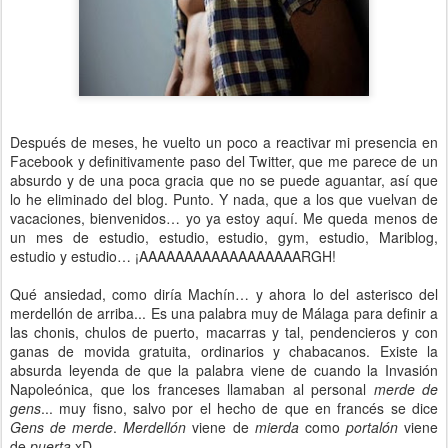
Después de meses, he vuelto un poco a reactivar mi presencia en
Facebook y definitivamente paso del Twitter, que me parece de un
absurdo y de una poca gracia que no se puede aguantar, así que
lo he eliminado del blog. Punto. Y nada, que a los que vuelvan de
vacaciones, bienvenidos… yo ya estoy aquí. Me queda menos de
un mes de estudio, estudio, estudio, gym, estudio, Mariblog,
estudio y estudio… ¡AAAAAAAAAAAAAAAAAARGH!
Qué ansiedad, como diría Machín… y ahora lo del asterisco del
merdellón de arriba... Es una palabra muy de Málaga para definir a
las chonis, chulos de puerto, macarras y tal, pendencieros y con
ganas de movida gratuita, ordinarios y chabacanos. Existe la
absurda leyenda de que la palabra viene de cuando la Invasión
Napoleónica, que los franceses llamaban al personal
merde de
gens
... muy fisno, salvo por el hecho de que en francés se dice
Gens de merde
.
Merdellón
viene de
mierda
como
portalón
viene
de
puerta
xD