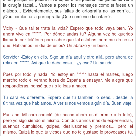
la cirugía facial… Vamos a poner los mensajes como si fuese un
diálogo… Evidentemente, sus faltas de ortografía no las corrijo…
¡Que comience la pornografía!¡Que comience la catarsis!
Vichy - Que tal te trata la vida? Espero que todo vaya bien. Yo
ahora vivo en ******. Por dónde andas tu? Alguna vez he querido
llamarte por teléfono para saber que tal estabas, pero me da no se
que. Hablamos un día de estos? Un abrazo y un beso.
Servidor -Estoy en ello. Sigo un día aquí y otro allá, pero ahora de
relax en ******. Así que te daba cosa... ¿y eso? Un saludo.
Pues por todo y nada. Yo estoy en ****** hasta el martes, luego
marcho todo el verano fuera de España a ensayar. Me alegra que
respondieras, pensé que no lo ibas a hacer.
Tu cara es diferente. Espero que tú también lo seas... desde la
última vez que hablamos. A ver si nos vemos algún día. Buen viaje.
Pues no. Mi cara cambió (de hecho ahora es diferente a la foto),
pero yo sigo siendo el mismo. Con dos annos más de experiencias,
suennos cumplidos, golpes, desilusiones y premios... pero el
mismo. Quizá lo que tu vieses que no te gustase lo provocases tu.