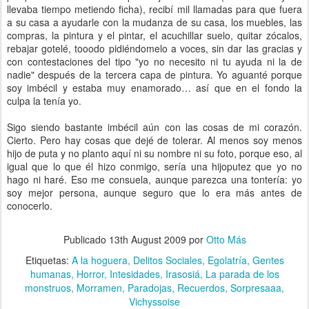
llevaba tiempo metiendo ficha), recibí mil llamadas para que fuera
a su casa a ayudarle con la mudanza de su casa, los muebles, las
compras, la pintura y el pintar, el acuchillar suelo, quitar zócalos,
rebajar gotelé, tooodo pidiéndomelo a voces, sin dar las gracias y
con contestaciones del tipo "yo no necesito ni tu ayuda ni la de
nadie" después de la tercera capa de pintura. Yo aguanté porque
soy imbécil y estaba muy enamorado… así que en el fondo la
culpa la tenía yo.
Sigo siendo bastante imbécil aún con las cosas de mi corazón.
Cierto. Pero hay cosas que dejé de tolerar. Al menos soy menos
hijo de puta y no planto aquí ni su nombre ni su foto, porque eso, al
igual que lo que él hizo conmigo, sería una hijoputez que yo no
hago ni haré. Eso me consuela, aunque parezca una tontería: yo
soy mejor persona, aunque seguro que lo era más antes de
conocerlo.
Publicado
13th August 2009
por
Otto Más
Etiquetas:
A la hoguera
Delitos Sociales
Egolatría
Gentes
humanas
Horror
Intesidades
Irasosiá
La parada de los
monstruos
Morramen
Paradojas
Recuerdos
Sorpresaaa
Vichyssoise