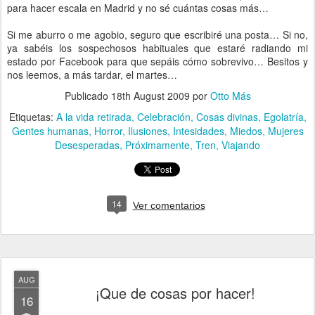
para hacer escala en Madrid y no sé cuántas cosas más…
Si me aburro o me agobio, seguro que escribiré una posta… Si no,
ya sabéis los sospechosos habituales que estaré radiando mi
estado por Facebook para que sepáis cómo sobrevivo… Besitos y
nos leemos, a más tardar, el martes…
Publicado
18th August 2009
por
Otto Más
Etiquetas:
A la vida retirada
Celebración
Cosas divinas
Egolatría
Gentes humanas
Horror
Ilusiones
Intesidades
Miedos
Mujeres
Desesperadas
Próximamente
Tren
Viajando
14
Ver comentarios
AUG
¡Que de cosas por hacer!
16