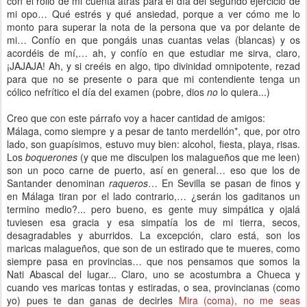
con el rollo de mi cuenta atrás para el día del segundo ejercicio de
mi opo… Qué estrés y qué ansiedad, porque a ver cómo me lo
monto para superar la nota de la persona que va por delante de
mi… Confío en que pongáis unas cuantas velas (blancas) y os
acordéis de mí,… ah, y confío en que estudiar me sirva, claro,
¡JAJAJA! Ah, y si creéis en algo, tipo divinidad omnipotente, rezad
para que no se presente o para que mi contendiente tenga un
cólico nefrítico el día del examen (pobre, dios
no
lo quiera...)
Creo que con este párrafo voy a hacer cantidad de amigos:
Málaga, como siempre y a pesar de tanto merdellón*, que, por otro
lado, son guapísimos, estuvo muy bien: alcohol, fiesta, playa, risas.
Los
boquerones
(y que me disculpen los malagueños que me leen)
son un poco carne de puerto, así en general… eso que los de
Santander denominan
raqueros
… En Sevilla se pasan de finos y
en Málaga tiran por el lado contrario,… ¿serán los gaditanos un
termino medio?... pero bueno, es gente muy simpática y ojalá
tuviesen esa gracia y esa simpatía los de mi tierra, secos,
desagradables y aburridos. La excepción, claro está, son los
maricas malagueños, que son de un estirado que te mueres, como
siempre pasa en provincias… que nos pensamos que somos la
Nati Abascal del lugar... Claro, uno se acostumbra a Chueca y
cuando ves maricas tontas y estiradas, o sea, provincianas (como
yo) pues te dan ganas de decirles
Mira (coma), no me seas