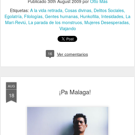
Publicado
30th August 2009
por
Otto Más
Etiquetas:
A la vida retirada
Cosas divinas
Delitos Sociales
Egolatría
Filologías
Gentes humanas
Hunkofilia
Intesidades
La
Mari-Reviú
La parada de los monstruos
Mujeres Desesperadas
Viajando
16
Ver comentarios
AUG
¡Pa Malaga!
18