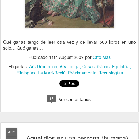
Qué ganas tengo de leer otra vez y de llevar 500 libros en uno
solo… Qué ganas…
Publicado
11th August 2009
por
Otto Más
Etiquetas:
Ars Dramatica
Ars Longa
Cosas divinas
Egolatría
Filologías
La Mari-Reviú
Próximamente
Tecnologías
15
Ver comentarios
AUG
Aquel dios es una persona (humana)