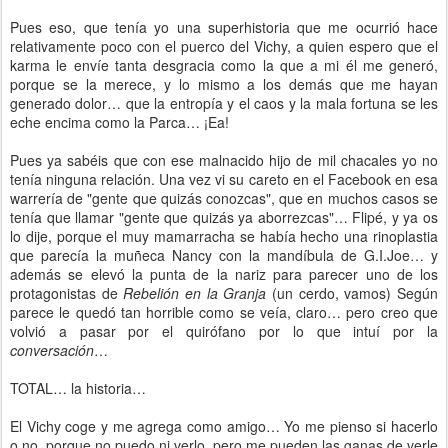
Pues eso, que tenía yo una superhistoria que me ocurrió hace
relativamente poco con el puerco del Vichy, a quien espero que el
karma le envíe tanta desgracia como la que a mi él me generó,
porque se la merece, y lo mismo a los demás que me hayan
generado dolor… que la entropía y el caos y la mala fortuna se les
eche encima como la Parca… ¡Ea!
Pues ya sabéis que con ese malnacido hijo de mil chacales yo no
tenía ninguna relación. Una vez vi su careto en el Facebook en esa
warrería de "gente que quizás conozcas", que en muchos casos se
tenía que llamar "gente que quizás ya aborrezcas"… Flipé, y ya os
lo dije, porque el muy mamarracha se había hecho una rinoplastia
que parecía la muñeca Nancy con la mandíbula de G.I.Joe… y
además se elevó la punta de la nariz para parecer uno de los
protagonistas de
Rebelión en la Granja
(un cerdo, vamos) Según
parece le quedó tan horrible como se veía, claro… pero creo que
volvió a pasar por el quirófano por lo que intuí por la
conversación
…
TOTAL… la historia…
El Vichy coge y me agrega como amigo… Yo me pienso si hacerlo
o no, porque no puedo ni verlo, pero me pueden las ganas de verle