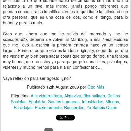
deis cuenta de que cuando hablo de personas con las que me
relaciono a un nivel más íntimo, jamás pongo referentes que
puedan conducir a su identificación: es lo que tiene la intimidad con
otra persona, que es una cosa de dos, como el tango, para lo
bueno y para lo malo.
Creo que, ahora que me he salido del mercado y me he
soliloquizado
, debería de volver al Mariblog, a esa
línea editorial
que me llevó a escribir la primera entrada hace ya un tiempo
largo… Primero, porque esa es la idea original y, segundo, porque
me viene muy bien para sacar cosas que tengo dentro, una terapia
muy buena, que no estoy yo para pagar psicoanalistas, psicólogos,
videntes y mucho menos para ir a un confesionario…
Vaya reflexión para ser agosto, ¿no?
Publicado
12th August 2009
por
Otto Más
Etiquetas:
A la vida retirada
Almaviva
Bienhallado
Delitos
Sociales
Egolatría
Gentes humanas
Intesidades
Miedos
Paradojas
Próximamente
Recuerdos
Ya Sabéis Quién