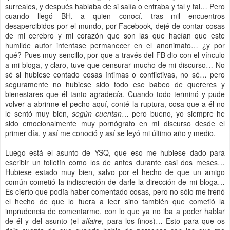
surreales, y después hablaba de si salía o entraba y tal y tal… Pero
cuando llegó BH, a quien conocí, tras mil encuentros
desapercibidos por el mundo, por Facebook, dejé de contar cosas
de mi cerebro y mi corazón que son las que hacían que este
humilde autor intentase permanecer en el anonimato… ¿y por
qué? Pues muy sencillo, por que a través del FB dio con el vínculo
a mi bloga, y claro, tuve que censurar mucho de mi discurso… No
sé si hubiese contado cosas íntimas o conflictivas, no sé… pero
seguramente no hubiese sido todo ese babeo de quereres y
bienestares que él tanto agradecía. Cuando todo terminó y pude
volver a abrirme el pecho aquí, conté la ruptura, cosa que a él no
le sentó muy bien,
según cuentan
… pero bueno, yo siempre he
sido emocionalmente muy pornógrafo en mi discurso desde el
primer día, y así me conoció y así se leyó mi último año y medio.
Luego está el asunto de YSQ, que eso me hubiese dado para
escribir un folletín como los de antes durante casi dos meses…
Hubiese estado muy bien, salvo por el hecho de que un amigo
común cometió la indiscreción de darle la dirección de mi bloga…
Es cierto que podía haber comentado cosas, pero no sólo me frenó
el hecho de que lo fuera a leer sino también que cometió la
imprudencia de comentarme, con lo que ya no iba a poder hablar
de él y del asunto (el
affaire
, para los finos)… Esto para que os