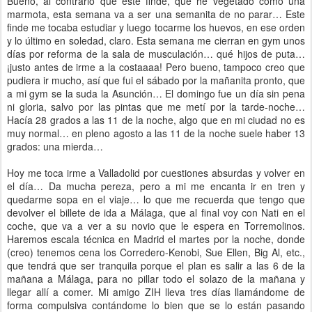
Bueno, al contrario que este finde, que he vegetado como una
marmota, esta semana va a ser una semanita de no parar… Este
finde me tocaba estudiar y luego tocarme los huevos, en ese orden
y lo último en soledad, claro. Esta semana me cierran en gym unos
días por reforma de la sala de musculación… qué hijos de puta…
¡justo antes de irme a la costaaaa! Pero bueno, tampoco creo que
pudiera ir mucho, así que fui el sábado por la mañanita pronto, que
a mi gym se la suda la Asunción… El domingo fue un día sin pena
ni gloria, salvo por las pintas que me metí por la tarde-noche…
Hacía 28 grados a las 11 de la noche, algo que en mi ciudad no es
muy normal… en pleno agosto a las 11 de la noche suele haber 13
grados: una mierda…
Hoy me toca irme a Valladolid por cuestiones absurdas y volver en
el día… Da mucha pereza, pero a mi me encanta ir en tren y
quedarme sopa en el viaje… lo que me recuerda que tengo que
devolver el billete de ida a Málaga, que al final voy con Nati en el
coche, que va a ver a su novio que le espera en Torremolinos.
Haremos escala técnica en Madrid el martes por la noche, donde
(creo) tenemos cena los Corredero-Kenobi, Sue Ellen, Big Al, etc.,
que tendrá que ser tranquila porque el plan es salir a las 6 de la
mañana a Málaga, para no pillar todo el solazo de la mañana y
llegar allí a comer. Mi amigo ZIH lleva tres días llamándome de
forma compulsiva contándome lo bien que se lo están pasando