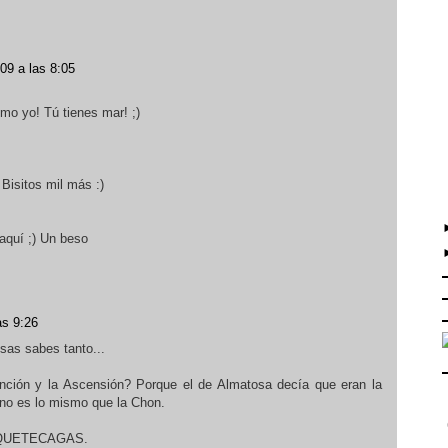
09 a las 8:05
mo yo! Tú tienes mar! ;)
) Bisitos mil más :)
aquí ;) Un beso
as 9:26
sas sabes tanto...
unción y la Ascensión? Porque el de Almatosa decía que eran la
no es lo mismo que la Chon.
 DEQUETECAGAS.