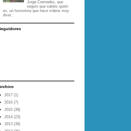
Jorge Cremades, que
seguro que sabéis quién
es, un humorista que hace vídeos muy
diver...
Seguidores
Archivo
►
2017
(1)
►
2016
(7)
►
2015
(39)
►
2014
(23)
►
2013
(39)