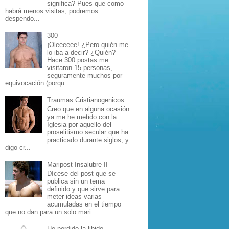
significa? Pues que como
habrá menos visitas, podremos
despendo...
300
¡Oleeeeee! ¿Pero quién me
lo iba a decir? ¿Quién?
Hace 300 postas me
visitaron 15 personas,
seguramente muchos por
equivocación (porqu...
Traumas Cristianogenicos
Creo que en alguna ocasión
ya me he metido con la
Iglesia por aquello del
proselitismo secular que ha
practicado durante siglos, y
digo cr...
Maripost Insalubre II
Dícese del post que se
publica sin un tema
definido y que sirve para
meter ideas varias
acumuladas en el tiempo
que no dan para un solo mari...
He perdido la libido