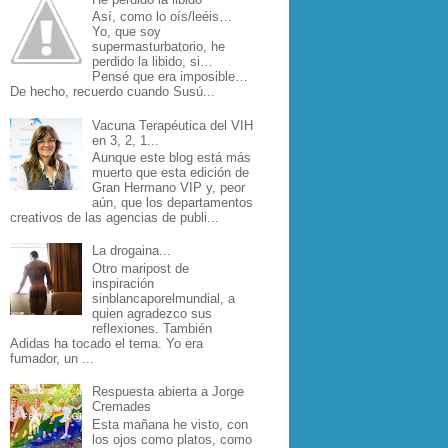
Así, como lo oís/leéis…
Yo, que soy
supermasturbatorio, he
perdido la libido, si…
Pensé que era imposible…
De hecho, recuerdo cuando Susú...
Vacuna Terapéutica del VIH
en 3, 2, 1...
Aunque este blog está más
muerto que esta edición de
Gran Hermano VIP y, peor
aún, que los departamentos
creativos de las agencias de publi...
La drogaina...
Otro maripost de
inspiración
sinblancaporelmundial, a
quien agradezco sus
reflexiones. También
Adidas ha tocado el tema. Yo era
fumador, un ...
Respuesta abierta a Jorge
Cremades
Esta mañana he visto, con
los ojos como platos, como