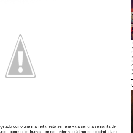
I
n
a
o
c
v
m
 vegetado como una marmota, esta semana va a ser una semanita de
uego tocarme los huevos, en ese orden y lo último en soledad, claro.