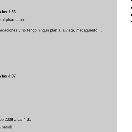
 las 1:35
e al pharmatón...
aciones y no tengo ningún plan a la vista, mecagüentó ...
 las 4:07
de 2009 a las 4:31
 beso!!!