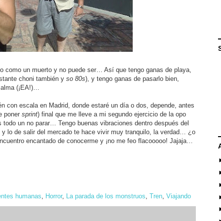
co como un muerto y no puede ser… Así que tengo ganas de playa,
astante choni también y
so 80s
), y tengo ganas de pasarlo bien,
 alma (¡EA!)…
ién con escala en Madrid, donde estaré un día o dos, depende, antes
de poner
sprint
) final que me lleve a mi segundo ejercicio de la opo
s todo un no parar… Tengo buenas vibraciones dentro después del
 y lo de salir del mercado te hace vivir muy tranquilo, la verdad… ¿o
encuentro encantado de conocerme y ¡no me feo flacooooo! Jajaja…
ntes humanas
,
Horror
,
La parada de los monstruos
,
Tren
,
Viajando