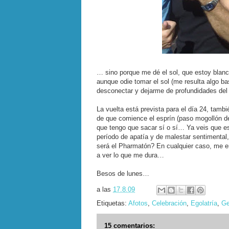
… sino porque me dé el sol, que estoy blan
aunque odie tomar el sol (me resulta algo b
desconectar y dejarme de profundidades del
La vuelta está prevista para el día 24, tamb
de que comience el esprín (paso mogollón 
que tengo que sacar sí o sí… Ya veis que e
período de apatía y de malestar sentimental,
será el Pharmatón? En cualquier caso, me 
a ver lo que me dura…
Besos de lunes…
a las
17.8.09
Etiquetas:
Afotos
,
Celebración
,
Egolatría
,
Ge
15 comentarios: