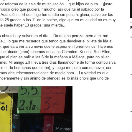
r reforma de la sala de musculación… qué hijos de puta… ¡justo
poco creo que pudiera ir mucho, así que fui el sábado por la
 Asunción… El domingo fue un día sin pena ni gloria, salvo por las
ía 28 grados a las 11 de la noche, algo que en mi ciudad no es muy
he suele haber 13 grados: una mierda…
es absurdas y volver en el día… Da mucha pereza, pero a mi me
je… lo que me recuerda que tengo que devolver el billete de ida a
he, que va a ver a su novio que le espera en Torremolinos. Haremos
oche, donde (creo) tenemos cena los Corredero-Kenobi, Sue Ellen,
que el plan es salir a las 6 de la mañana a Málaga, para no pillar
 comer. Mi amigo ZIH lleva tres días llamándome de forma compulsiva
(i.e., lo borrachos que están), y luego me pasa con su novio, con
enemos absurdoconversaciones de media hora… La verdad es que
 sinceramente y sin ánimo de ofender, es lo más choni que uno de