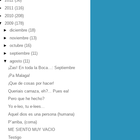
►
2012
(36)
►
2011
(116)
►
2010
(208)
▼
2009
(178)
►
diciembre
(18)
►
noviembre
(13)
►
octubre
(16)
►
septiembre
(11)
▼
agosto
(11)
¡Zas! En toda la Boca…: Septiembre
¡Pa Malaga!
¡Que de cosas por hacer!
Queriais carnaza, eh?... Pues ea!
Pero que he hecho?
Yo e-leo, tu e-lees...
Aquel dios es una persona (humana)
P’arriba, (coma)
ME SIENTO MUY VACIO
Testigo