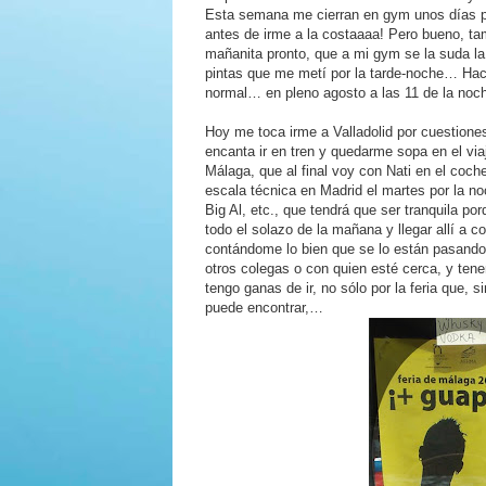
Esta semana me cierran en gym unos días po
antes de irme a la costaaaa! Pero bueno, tam
mañanita pronto, que a mi gym se la suda la
pintas que me metí por la tarde-noche… Hac
normal… en pleno agosto a las 11 de la noc
Hoy me toca irme a Valladolid por cuestion
encanta ir en tren y quedarme sopa en el via
Málaga, que al final voy con Nati en el coc
escala técnica en Madrid el martes por la n
Big Al, etc., que tendrá que ser tranquila por
todo el solazo de la mañana y llegar allí a
contándome lo bien que se lo están pasando 
otros colegas o con quien esté cerca, y t
tengo ganas de ir, no sólo por la feria que,
puede encontrar,…