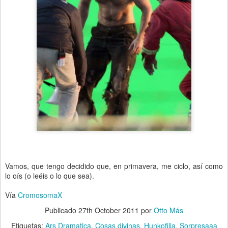
Vamos, que tengo decidido que, en primavera, me ciclo, así como
lo oís (o leéis o lo que sea).
Vía
CromosomaX
Publicado
27th October 2011
por
Otto Más
Etiquetas:
Ars Dramatica
Cosas divinas
Hunkofilia
Sorpresaaa