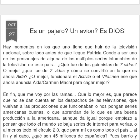
OCT
Es un pajaro? Un avion? Es DIOS!
27
Hay momentos en los que uno tiene que huir de la televisión
nacional, sobre todo antes de que llegue Patricia Conde a ser uno
de los personajes de alguna de las múltiples series infumables de
la televisión de este país... ¿Qué fue de los guionistas de
7 vidas
?
O mejor ¿qué fue de
7 vidas
y cómo se convirtió en lo que es
ahora
Aida
? ¿O mejor, funcionará el
Activia
o el
Vitalínea
ese que
ahora anuncia Aida/Carmen Machi para cagar mejor?
En fin, que me voy por las ramas... Que lo mejor es, que parece
que no se dan cuenta en los despachos de las televisiones, que
vuelvan a las producciones que funcionaban o nos pongan series
americanas buenas, o que aprendan de lo que es una buena
producción a la americana, aunque da igual porque empiezo a
pensar que todo el mundo se baja series de internet para verlas, o
al menos todo mi círculo 2.0, que para mí es como todo el país... al
fin y al cabo, ¿qué son 45 millones de españoles? Pues barrio y