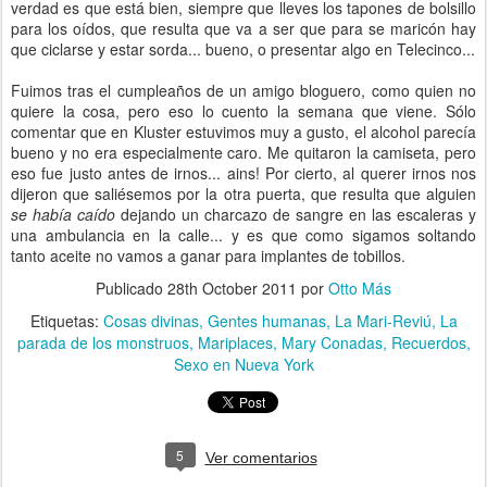
verdad es que está bien, siempre que lleves los tapones de bolsillo
para los oídos, que resulta que va a ser que para se maricón hay
que ciclarse y estar sorda... bueno, o presentar algo en Telecinco...
Fuimos tras el cumpleaños de un amigo bloguero, como quien no
quiere la cosa, pero eso lo cuento la semana que viene. Sólo
comentar que en Kluster estuvimos muy a gusto, el alcohol parecía
bueno y no era especialmente caro. Me quitaron la camiseta, pero
eso fue justo antes de irnos... ains! Por cierto, al querer irnos nos
dijeron que saliésemos por la otra puerta, que resulta que alguien
se había caído
dejando un charcazo de sangre en las escaleras y
una ambulancia en la calle... y es que como sigamos soltando
tanto aceite no vamos a ganar para implantes de tobillos.
Publicado
28th October 2011
por
Otto Más
Etiquetas:
Cosas divinas
Gentes humanas
La Mari-Reviú
La
parada de los monstruos
Mariplaces
Mary Conadas
Recuerdos
Sexo en Nueva York
5
Ver comentarios