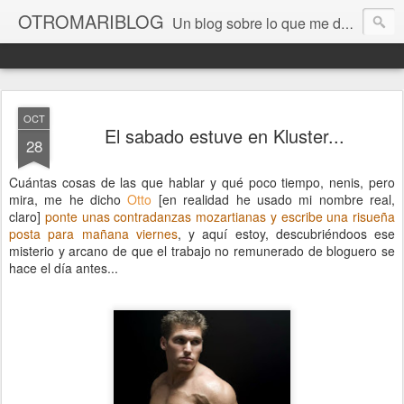
OTROMARIBLOG
Un blog sobre lo que me da la gana, así en general, desde lo personal a cuestiones LGTB, vamos, mis mariconadas y esas cosas del Orgullo, la reivindicación y, en general, de reclamar las cosas que son justas y que cada cual haga lo que le venga en gana siempre que no moleste al vecino; cosas que ver, visitar... algún viaje... de todo un poco. Ah, y aquí a las chivatas no las queremos ver ni en pintura.
OCT
El sabado estuve en Kluster...
28
Cuántas cosas de las que hablar y qué poco tiempo, nenis, pero
mira, me he dicho
Otto
[en realidad he usado mi nombre real,
claro]
ponte unas contradanzas mozartianas y escribe una risueña
posta para mañana viernes
, y aquí estoy, descubriéndoos ese
misterio y arcano de que el trabajo no remunerado de bloguero se
hace el día antes...