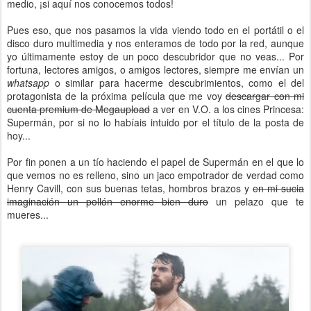
medio, ¡si aquí nos conocemos todos!
Pues eso, que nos pasamos la vida viendo todo en el portátil o el
disco duro multimedia y nos enteramos de todo por la red, aunque
yo últimamente estoy de un poco descubridor que no veas... Por
fortuna, lectores amigos, o amigos lectores, siempre me envían un
whatsapp
o similar para hacerme descubrimientos, como el del
protagonista de la próxima película que me voy
descargar con mi
cuenta premium de Megaupload
a ver en V.O. a los cines Princesa:
Supermán, por si no lo habíais intuido por el título de la posta de
hoy...
Por fin ponen a un tío haciendo el papel de Supermán en el que lo
que vemos no es relleno, sino un jaco empotrador de verdad como
Henry Cavill, con sus buenas tetas, hombros brazos y
en mi sucia
imaginación un pollón enorme bien duro
un pelazo que te
mueres...