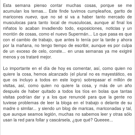
Esta semana pienso contar muchas cosas, porque se me
acumulan los temas... Este finde tuvimos cumpleaños, garito de
maricones
nuevo,
que no sé si va a haber tanto mercado de
musculocas para tanto local de musculocas, aunque al final los
niñatos lo acaban invadiendo todo, exposiciones, noticias y un
montón de cosas, como el nuevo Supermán... Lo que pasa es que
con el cambio de trabajo, que antes lo tenía por la tarde y ahora
por la mañana, no tengo tiempo de escribir, aunque es por culpa
de un exceso de celo, conste... en unas semanas ya me exigiré
menos y os trataré mejor.
Lo importante en el día de hoy es comentar, así, como quien no
quiere la cosa, hemos alcanzado (el plural no es mayestático, es
que os incluyo a todos en este logro) sobrepasar el millón de
visitas, así, como quien no quiere la cosa, y más de un año
después de haber quitado a todos los tíos en bolas que tantas
visitas podrían dar y a los que renuncié para que la gente no
tuviese problemas de leer la bloga en el trabajo o delante de su
madre o similar... y siendo un blog de maricas, mariconadas y tal,
que aunque seamos legión, muchas no sabemos leer y otras sólo
usan la red para follar y cascársela, ¿que qué? Queeee...