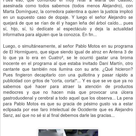
asesinada como todos sabemos (todos menos Alejandro), con
Marta Domínguez, la corredora palentina a quien la justicia implicó
en un supuesto caso de dopaje. Y luego el señor Alejandro se
quejará de que se rían de él y hagan leña del árbol caído... pues
sí, hijo, sí, tú dedícate al espectáculo y deja la actualidad
informativa para alguien que la conozca. En fin...
Luego, o simultáneamente, al señor Pablo Motos en su programa
de El Hormiguero, que sigue siendo igual de atroz en Antena 3 de
lo que ya lo era en Cuatroº, se le ocurrió gastar una broma
inocente en el programa al que estaba invitado Dani Martín, otro
cantante que también nos ilumina con su arte. ¿Qué hicieron?
Pues fingieron decapitarlo con una guillotina y pasar rápido a
publicidad con gritos de "corta, corta!"... Y es que se ve que ya no
sabemos qué hacer para atraer la atención de productos
mediocres y que no hacen más que provocar una úlcera
gastroduodenal y cerebral a todo aquel que los observa... La pena
para Pablo Motos es que su gracia de pésimo gusto va a estar
eclipsada por ese faro intelectual de Occidente que es Alejandro
Sanz, así que no sé si al final debemos darle las gracias...