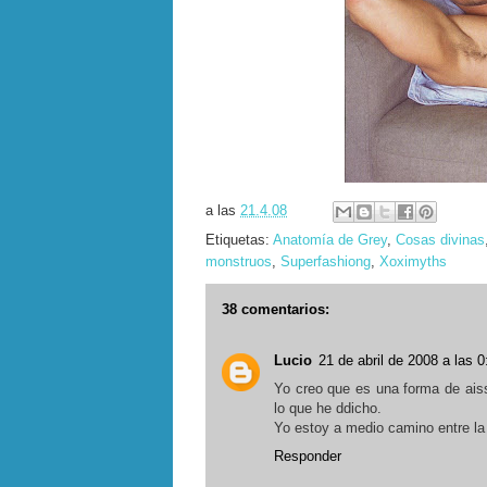
a las
21.4.08
Etiquetas:
Anatomía de Grey
,
Cosas divinas
monstruos
,
Superfashiong
,
Xoximyths
38 comentarios:
Lucio
21 de abril de 2008 a las 0
Yo creo que es una forma de ais
lo que he ddicho.
Yo estoy a medio camino entre la 
Responder