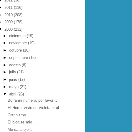
►
2012
(36)
►
2011
(116)
►
2010
(208)
►
2009
(178)
▼
2008
(232)
►
diciembre
(19)
►
noviembre
(19)
►
octubre
(16)
►
septiembre
(15)
►
agosto
(8)
►
julio
(21)
►
junio
(17)
►
mayo
(21)
▼
abril
(25)
Borra mi numero, por favor…
El Horror viste de Violeta et al.
Cretinismo
El blog es mio…
Me da al ojo...