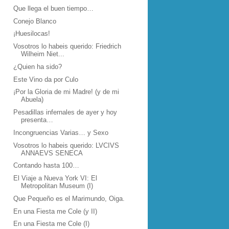
Que llega el buen tiempo…
Conejo Blanco
¡Huesilocas!
Vosotros lo habeis querido: Friedrich
Wilheim Niet...
¿Quien ha sido?
Este Vino da por Culo
¡Por la Gloria de mi Madre! (y de mi
Abuela)
Pesadillas infernales de ayer y hoy
presenta…
Incongruencias Varias… y Sexo
Vosotros lo habeis querido: LVCIVS
ANNAEVS SENECA
Contando hasta 100…
El Viaje a Nueva York VI: El
Metropolitan Museum (I)
Que Pequeño es el Marimundo, Oiga.
En una Fiesta me Cole (y II)
En una Fiesta me Cole (I)