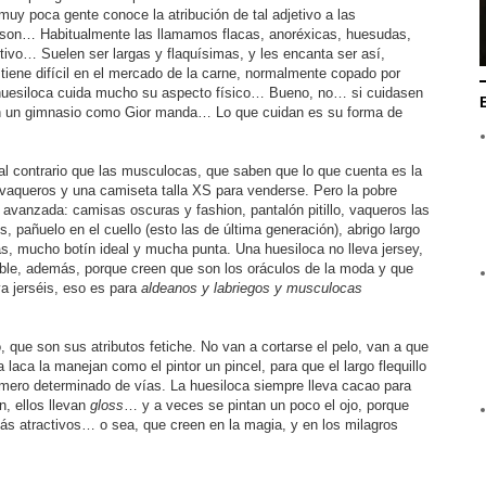
y poca gente conoce la atribución de tal adjetivo a las
son… Habitualmente las llamamos flacas, anoréxicas, huesudas,
tivo… Suelen ser largas y flaquísimas, y les encanta ser así,
 tiene difícil en el mercado de la carne, normalmente copado por
uesiloca cuida mucho su aspecto físico… Bueno, no… si cuidasen
en un gimnasio como Gior manda… Lo que cuidan es su forma de
 al contrario que las musculocas, que saben que lo que cuenta es la
vaqueros y una camiseta talla XS para venderse. Pero la pobre
vanzada: camisas oscuras y fashion, pantalón pitillo, vaqueros las
pañuelo en el cuello (esto las de última generación), abrigo largo
pas, mucho botín ideal y mucha punta. Una huesiloca no lleva jersey,
-ble, además, porque creen que son los oráculos de la moda y que
va jerséis, eso es para
aldeanos y labriegos y musculocas
, que son sus atributos fetiche. No van a cortarse el pelo, van a que
 laca la manejan como el pintor un pincel, para que el largo flequillo
úmero determinado de vías. La huesiloca siempre lleva cacao para
n, ellos llevan
gloss
… y a veces se pintan un poco el ojo, porque
ás atractivos… o sea, que creen en la magia, y en los milagros