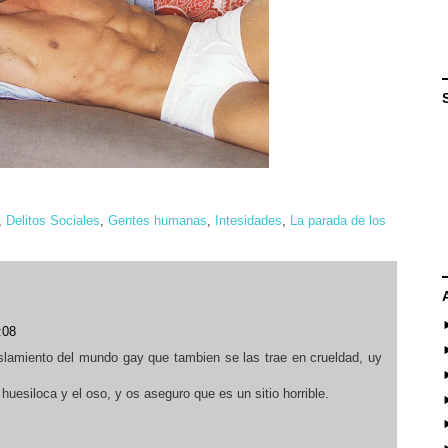
,
Delitos Sociales
,
Gentes humanas
,
Intesidades
,
La parada de los
:08
slamiento del mundo gay que tambien se las trae en crueldad, uy
huesiloca y el oso, y os aseguro que es un sitio horrible.