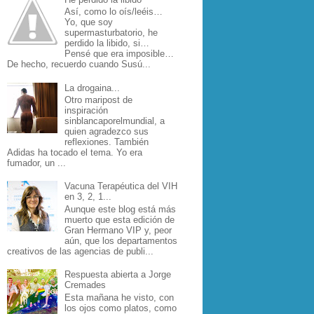
Así, como lo oís/leéis…
Yo, que soy
supermasturbatorio, he
perdido la libido, si…
Pensé que era imposible…
De hecho, recuerdo cuando Susú...
La drogaina...
Otro maripost de
inspiración
sinblancaporelmundial, a
quien agradezco sus
reflexiones. También
Adidas ha tocado el tema. Yo era
fumador, un ...
Vacuna Terapéutica del VIH
en 3, 2, 1...
Aunque este blog está más
muerto que esta edición de
Gran Hermano VIP y, peor
aún, que los departamentos
creativos de las agencias de publi...
Respuesta abierta a Jorge
Cremades
Esta mañana he visto, con
los ojos como platos, como