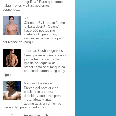
significa? Pues que como
habrá menos visitas, podremos
despendo...
300
¡Oleeeeee! ¿Pero quién me
lo iba a decir? ¿Quién?
Hace 300 postas me
visitaron 15 personas,
seguramente muchos por
equivocación (porqu...
Traumas Cristianogenicos
Creo que en alguna ocasión
ya me he metido con la
Iglesia por aquello del
proselitismo secular que ha
practicado durante siglos, y
digo cr...
Maripost Insalubre II
Dícese del post que se
publica sin un tema
definido y que sirve para
meter ideas varias
acumuladas en el tiempo
que no dan para un solo mari...
He perdido la libido