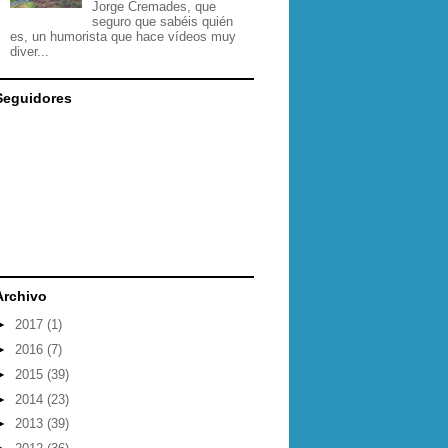
Jorge Cremades, que
seguro que sabéis quién
es, un humorista que hace vídeos muy
diver...
Seguidores
Archivo
►
2017
(1)
►
2016
(7)
►
2015
(39)
►
2014
(23)
►
2013
(39)