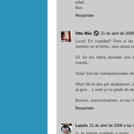
edad...
Bss.
Responder
Otto Más
21 de abril de 2008
Lucio! En crueldad? Pero si las
también en el limbo, pero ahora i
Di! Se me había olvidado ese de
manda...
Sota! Son las mariquitasmalas de 
Álter! No te des por aludidoooo! 
al gym... y veré yo tu grado de del
Besitos, trasnochadores, en los
Responder
Laszlo
21 de abril de 2008 a las 
jo, te habrás quedado a gusto...