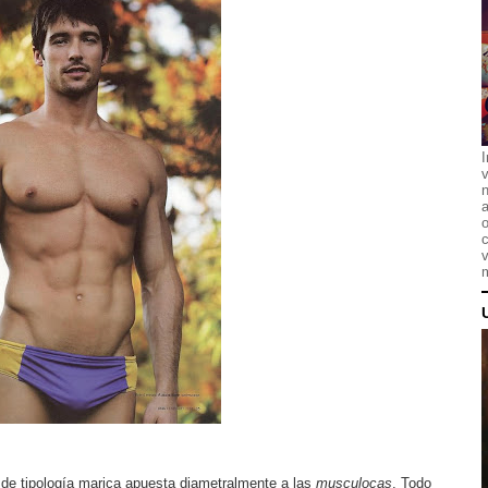
I
n
a
o
c
v
m
e tipología marica apuesta diametralmente a las
musculocas
. Todo