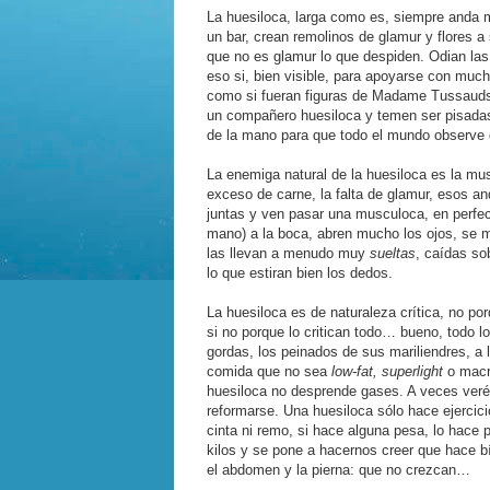
La huesiloca, larga como es, siempre anda 
un bar, crean remolinos de glamur y flores
que no es glamur lo que despiden. Odian las
eso si, bien visible, para apoyarse con much
como si fueran figuras de Madame Tussauds. S
un compañero huesiloca y temen ser pisadas.
de la mano para que todo el mundo observe qu
La enemiga natural de la huesiloca es la m
exceso de carne, la falta de glamur, esos an
juntas y ven pasar una musculoca, en perfect
mano) a la boca, abren mucho los ojos, se 
las llevan a menudo muy
sueltas
, caídas so
lo que estiran bien los dedos.
La huesiloca es de naturaleza crítica, no po
si no porque lo critican todo… bueno, todo l
gordas, los peinados de sus mariliendres, a 
comida que no sea
low-fat, superlight
o macro
huesiloca no desprende gases. A veces veréi
reformarse. Una huesiloca sólo hace ejercici
cinta ni remo, si hace alguna pesa, lo hace 
kilos y se pone a hacernos creer que hace b
el abdomen y la pierna: que no crezcan…