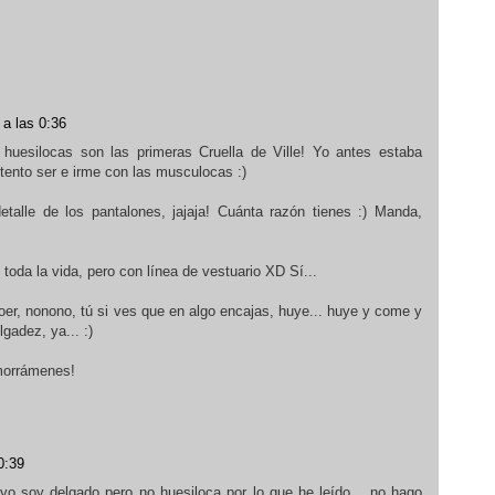
 a las 0:36
 huesilocas son las primeras Cruella de Ville! Yo antes estaba
ntento ser e irme con las musculocas :)
talle de los pantalones, jajaja! Cuánta razón tienes :) Manda,
toda la vida, pero con línea de vestuario XD Sí...
Joer, nonono, tú si ves que en algo encajas, huye... huye y come y
gadez, ya... :)
 morrámenes!
0:39
 yo soy delgado pero no huesiloca por lo que he leído... no hago