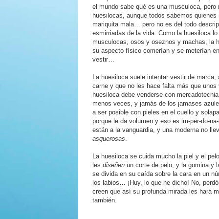
el mundo sabe qué es una musculoca, pero mu
huesilocas, aunque todos sabemos quienes 
mariquita mala… pero no es del todo descrip
esmirriadas de la vida. Como la huesiloca lo
musculocas, osos y oseznos y machas, la h
su aspecto físico comerían y se meterían 
vestir…
La huesiloca suele intentar vestir de marca,
carne y que no les hace falta más que unos 
huesiloca debe venderse con mercadotecnia a
menos veces, y jamás de los jamases azules, 
a ser posible con pieles en el cuello y sola
porque le da volumen y eso es im-per-do-na
están a la vanguardia, y una moderna no lle
asquerosas
.
La huesiloca se cuida mucho la piel y el pelo
les
diseñen
un corte de pelo, y la gomina y la
se divida en su caída sobre la cara en un n
los labios… ¡Huy, lo que he dicho! No, perdó
creen que así su profunda mirada les hará m
también.