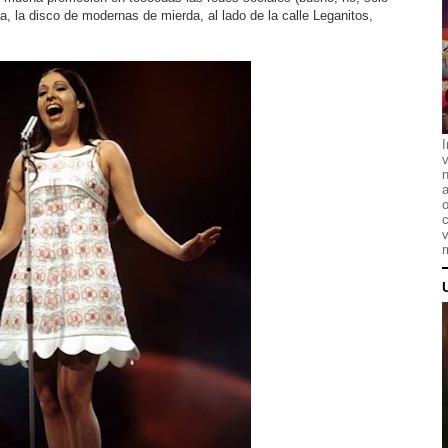
 la disco de modernas de mierda, al lado de la calle Leganitos,
I
n
a
o
c
v
m