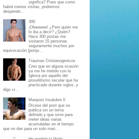
significa? Pues que como
habrá menos visitas, podremos
despendo...
300
¡Oleeeeee! ¿Pero quién me
lo iba a decir? ¿Quién?
Hace 300 postas me
visitaron 15 personas,
seguramente muchos por
equivocación (porqu...
Traumas Cristianogenicos
Creo que en alguna ocasión
ya me he metido con la
Iglesia por aquello del
proselitismo secular que ha
practicado durante siglos, y
digo cr...
Maripost Insalubre II
Dícese del post que se
publica sin un tema
definido y que sirve para
meter ideas varias
acumuladas en el tiempo
que no dan para un solo mari...
He perdido la libido