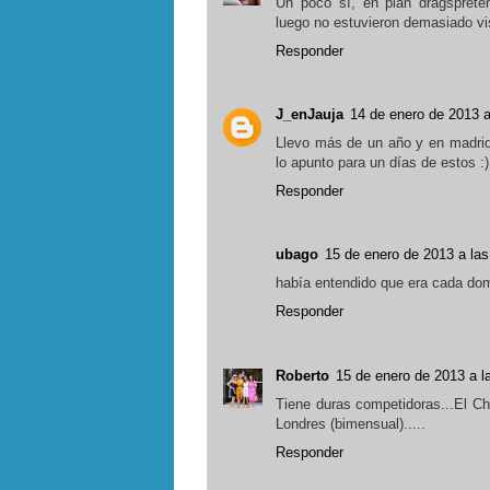
Un poco sí, en plan dragsprete
luego no estuvieron demasiado vis
Responder
J_enJauja
14 de enero de 2013 a
Llevo más de un año y en madrid
lo apunto para un días de estos :)
Responder
ubago
15 de enero de 2013 a las
había entendido que era cada domi
Responder
Roberto
15 de enero de 2013 a l
Tiene duras competidoras...El C
Londres (bimensual).....
Responder