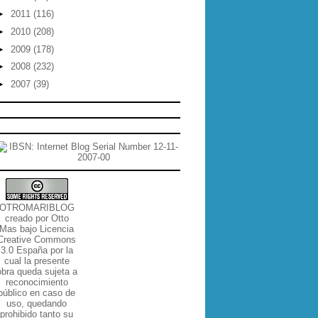
►
2011
(116)
►
2010
(208)
►
2009
(178)
►
2008
(232)
►
2007
(39)
OTROMARIBLOG
creado por
Otto
Mas
bajo
Licencia
Creative Commons
3.0 España por la
cual la presente
obra queda sujeta a
reconocimiento
público en caso de
uso, quedando
prohibido tanto su