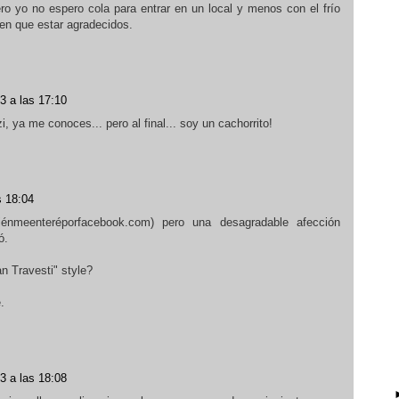
ero yo no espero cola para entrar en un local y menos con el frío
nen que estar agradecidos.
3 a las 17:10
, ya me conoces... pero al final... soy un cachorrito!
s 18:04
énmeenteréporfacebook.com) pero una desagradable afección
ó.
n Travesti" style?
.
3 a las 18:08