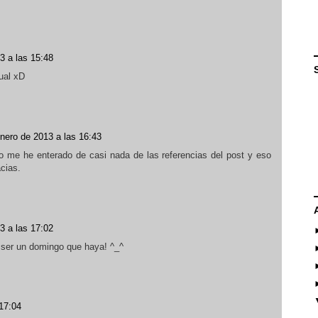
3 a las 15:48
ual xD
nero de 2013 a las 16:43
no me he enterado de casi nada de las referencias del post y eso
acias.
3 a las 17:02
 ser un domingo que haya! ^_^
17:04