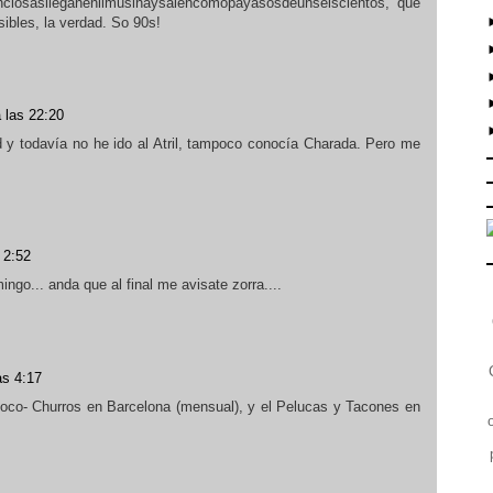
nciosaslleganenlimusinaysalencomopayasosdeunseiscientos, que
ibles, la verdad. So 90s!
 las 22:20
 y todavía no he ido al Atril, tampoco conocía Charada. Pero me
 2:52
ngo... anda que al final me avisate zorra....
as 4:17
hoco- Churros en Barcelona (mensual), y el Pelucas y Tacones en