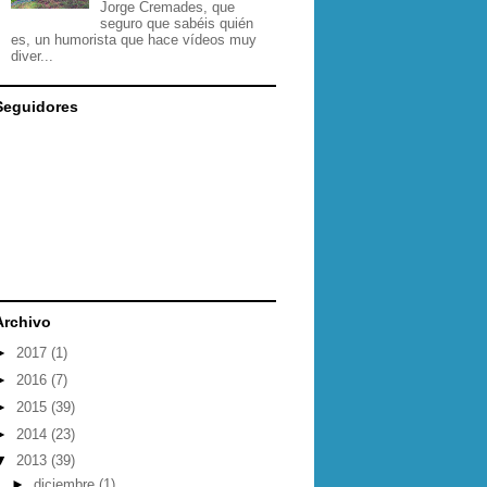
Jorge Cremades, que
seguro que sabéis quién
es, un humorista que hace vídeos muy
diver...
Seguidores
Archivo
►
2017
(1)
►
2016
(7)
►
2015
(39)
►
2014
(23)
▼
2013
(39)
►
diciembre
(1)