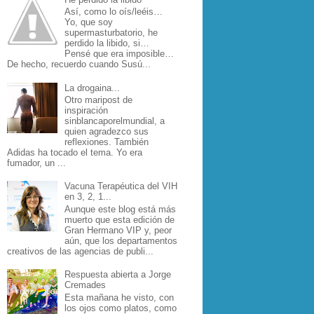
Así, como lo oís/leéis…
Yo, que soy
supermasturbatorio, he
perdido la libido, si…
Pensé que era imposible…
De hecho, recuerdo cuando Susú...
La drogaina...
Otro maripost de
inspiración
sinblancaporelmundial, a
quien agradezco sus
reflexiones. También
Adidas ha tocado el tema. Yo era
fumador, un ...
Vacuna Terapéutica del VIH
en 3, 2, 1...
Aunque este blog está más
muerto que esta edición de
Gran Hermano VIP y, peor
aún, que los departamentos
creativos de las agencias de publi...
Respuesta abierta a Jorge
Cremades
Esta mañana he visto, con
los ojos como platos, como