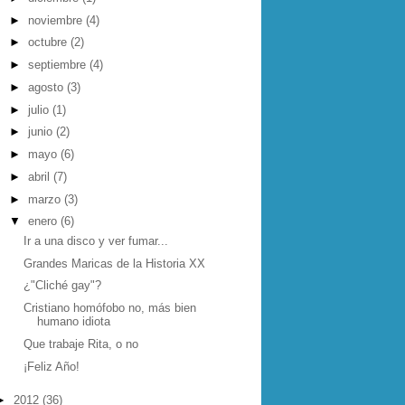
►
noviembre
(4)
►
octubre
(2)
►
septiembre
(4)
►
agosto
(3)
►
julio
(1)
►
junio
(2)
►
mayo
(6)
►
abril
(7)
►
marzo
(3)
▼
enero
(6)
Ir a una disco y ver fumar...
Grandes Maricas de la Historia XX
¿"Cliché gay"?
Cristiano homófobo no, más bien
humano idiota
Que trabaje Rita, o no
¡Feliz Año!
►
2012
(36)