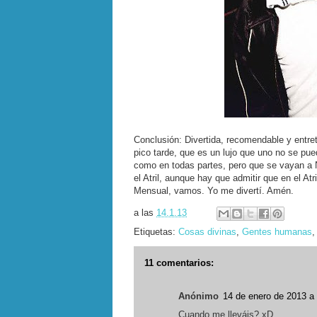
Conclusión: Divertida, recomendable y entre
pico tarde, que es un lujo que uno no se pue
como en todas partes, pero que se vayan a N
el Atril, aunque hay que admitir que en el At
Mensual, vamos. Yo me divertí. Amén.
a las
14.1.13
Etiquetas:
Cosas divinas
,
Gentes humanas
11 comentarios:
Anónimo
14 de enero de 2013 a 
Cuando me lleváis? xD