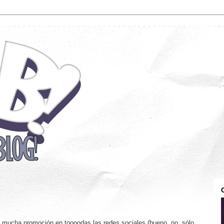
mucha promoción en toooodas las redes sociales (bueno, no, sólo