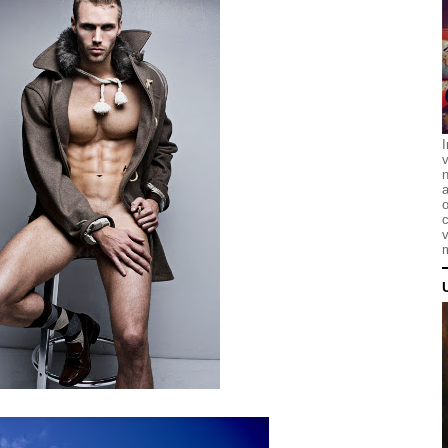
I
n
a
o
c
v
m