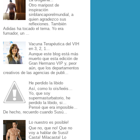
Otro maripost de
inspiración
sinblancaporelmundial, a
quien agradezco sus
reflexiones. También
Adidas ha tocado el tema. Yo era
fumador, un ...
Vacuna Terapéutica del VIH
en 3, 2, 1...
Aunque este blog está más
muerto que esta edición de
Gran Hermano VIP y, peor
aún, que los departamentos
creativos de las agencias de publi...
He perdido la libido
Así, como lo oís/leéis…
Yo, que soy
supermasturbatorio, he
perdido la libido, si…
Pensé que era imposible…
De hecho, recuerdo cuando Susú...
Lo nuestro es posible!
Que no, que no! Que no
voy a hablar de Susú!
Casta! Milacasta! Lo