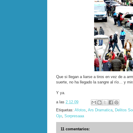
Que si llegan a liarse a tiros en vez de a 
suerte, no ha llegado la sangre al río… y mi
Y ya.
a las
2.12.09
Etiquetas:
Afotos
,
Ars Dramatica
,
Delitos So
Ojo
,
Sorpresaaa
11 comentarios: