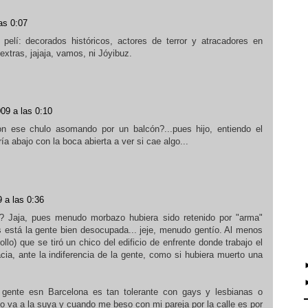
as 0:07
pelí: decorados históricos, actores de terror y atracadores en
xtras, jajaja, vamos, ni Jóyibuz.
09 a las 0:10
n ese chulo asomando por un balcón?...pues hijo, entiendo el
a abajo con la boca abierta a ver si cae algo...
 a las 0:36
o? Jaja, pues menudo morbazo hubiera sido retenido por "arma"
 está la gente bien desocupada... jeje, menudo gentío. Al menos
o) que se tiró un chico del edificio de enfrente donde trabajo el
cia, ante la indiferencia de la gente, como si hubiera muerto una
gente esn Barcelona es tan tolerante con gays y lesbianas o
 va a la suya y cuando me beso con mi pareja por la calle es por