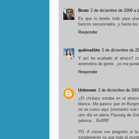
Bruto
2 de diciembre de 2009 a l
Es que lo tenéis todo para una 
bancos secuesrados, y hasta los e
Responder
quéinsólito
2 de diciembre de 20
Y así ha acabado el atraco? co
arremolino de gente...yo me pondrí
Responder
Unknown
2 de diciembre de 2009
¿El chulazo estaba en el atrac
blanca. Me parece que en Burgos
no es como aquí (momento mal roll
otro día en pleno Passeig de Grà
paloma... Buffffff
PD. A veces me pregunto si la 
simplemente es que todo el mundo