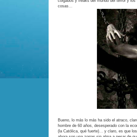
colgados y freaks del mundo del terror y l
cosas…
Bueno, lo más lo más ha sido el atraco, clar
hombre de 60 años, desesperado con la eco
(la Católica, qué fuerte)… y claro, es que l
ahora son una zorras sin alma a pesar de qu