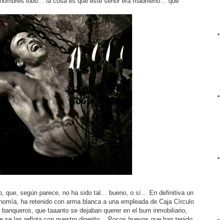
os hombres lobo… la cosa es que este señor era madrileño… qué
o, que, según parece, no ha sido tal… bueno, o sí… En definitiva un
nomía, ha retenido con arma blanca a una empleada de Caja Círculo
os banqueros, que taaanto se dejaban querer en el bum inmobiliario,
e se las reflota con nuestro dinerito… Pocos huevos que han tenido