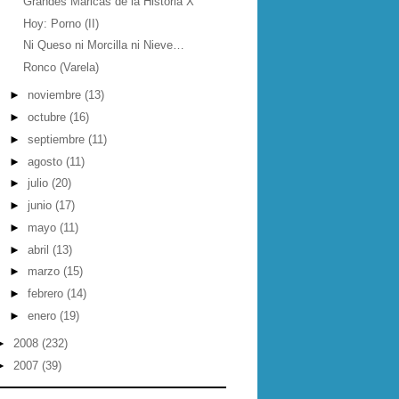
Grandes Maricas de la Historia X
Hoy: Porno (II)
Ni Queso ni Morcilla ni Nieve…
Ronco (Varela)
►
noviembre
(13)
►
octubre
(16)
►
septiembre
(11)
►
agosto
(11)
►
julio
(20)
►
junio
(17)
►
mayo
(11)
►
abril
(13)
►
marzo
(15)
►
febrero
(14)
►
enero
(19)
►
2008
(232)
►
2007
(39)