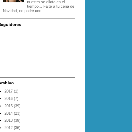
nuestro se dilata en el
tiempo... Falté a tu cena de
Navidad, no podré aco...
Seguidores
Archivo
►
2017
(1)
►
2016
(7)
►
2015
(39)
►
2014
(23)
►
2013
(39)
►
2012
(36)