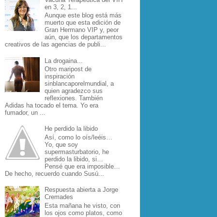
en 3, 2, 1...
Aunque este blog está más
muerto que esta edición de
Gran Hermano VIP y, peor
aún, que los departamentos
creativos de las agencias de publi...
La drogaina...
Otro maripost de
inspiración
sinblancaporelmundial, a
quien agradezco sus
reflexiones. También
Adidas ha tocado el tema. Yo era
fumador, un ...
He perdido la libido
Así, como lo oís/leéis…
Yo, que soy
supermasturbatorio, he
perdido la libido, si…
Pensé que era imposible…
De hecho, recuerdo cuando Susú...
Respuesta abierta a Jorge
Cremades
Esta mañana he visto, con
los ojos como platos, como