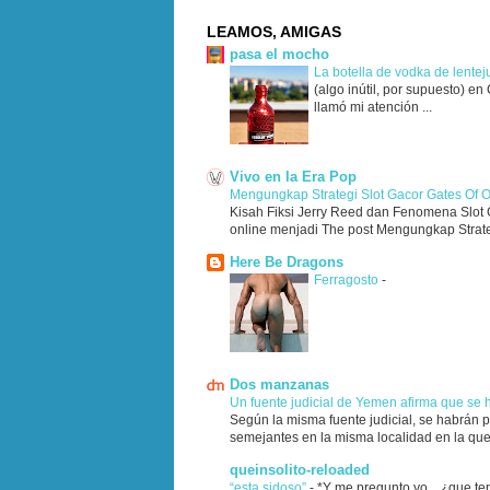
LEAMOS, AMIGAS
pasa el mocho
La botella de vodka de lente
(algo inútil, por supuesto) e
llamó mi atención ...
Vivo en la Era Pop
Mengungkap Strategi Slot Gacor Gates Of 
Kisah Fiksi Jerry Reed dan Fenomena Slot G
online menjadi The post Mengungkap Strateg
Here Be Dragons
Ferragosto
-
Dos manzanas
Un fuente judicial de Yemen afirma que se
Según la misma fuente judicial, se habrán 
semejantes en la misma localidad en la que 
queinsolito-reloaded
“esta sidoso”
-
*Y me pregunto yo... ¿que te