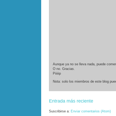
Aunque ya no se lleva nada, puede comenta
O no. Gracias.
Piiiiip
Nota: solo los miembros de este blog pue
Entrada más reciente
Suscribirse a:
Enviar comentarios (Atom)