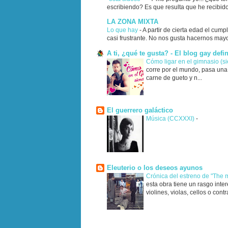
escribiendo? Es que resulta que he recibido
LA ZONA MIXTA
Lo que hay
-
A partir de cierta edad el cump
casi frustrante. No nos gusta hacernos mayo
A ti, ¿qué te gusta? - El blog gay defin
Cómo ligar en el gimnasio (s
corre por el mundo, pasa una 
carne de gueto y n...
El guerrero galáctico
Música (CCXXXI)
-
Eleuterio o los deseos ayunos
Crónica del estreno de "The
esta obra tiene un rasgo inte
violines, violas, cellos o cont