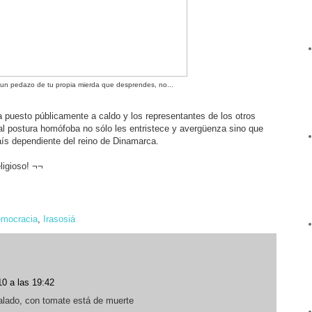
 un pedazo de tu propia mierda que desprendes, no...
ha puesto públicamente a caldo y los representantes de los otros
tal postura homófoba no sólo les entristece y avergüenza sino que
ís dependiente del reino de Dinamarca.
ligioso! ¬¬
mocracia
,
Irasosiá
0 a las 19:42
alado, con tomate está de muerte