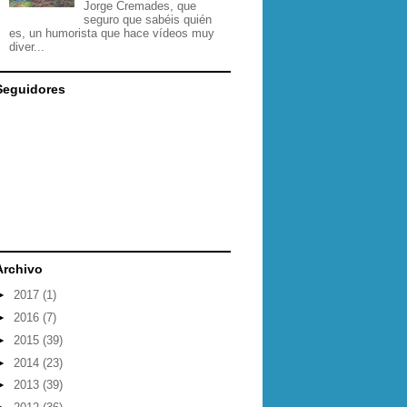
Jorge Cremades, que
seguro que sabéis quién
es, un humorista que hace vídeos muy
diver...
Seguidores
Archivo
►
2017
(1)
►
2016
(7)
►
2015
(39)
►
2014
(23)
►
2013
(39)