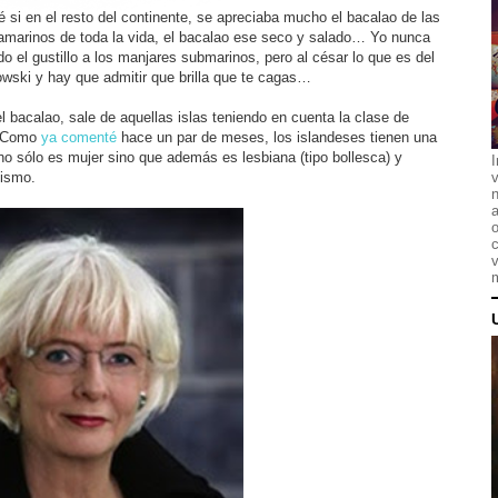
é si en el resto del continente, se apreciaba mucho el bacalao de las
ramarinos de toda la vida, el bacalao ese seco y salado… Yo nunca
 el gustillo a los manjares submarinos, pero al césar lo que es del
ki y hay que admitir que brilla que te cagas…
l bacalao, sale de aquellas islas teniendo en cuenta la clase de
s. Como
ya comenté
hace un par de meses, los islandeses tienen una
 no sólo es mujer sino que además es lesbiana (tipo bollesca) y
I
vismo.
n
a
o
c
v
m