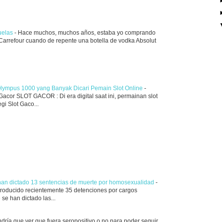
juelas
-
Hace muchos, muchos años, estaba yo comprando
n Carrefour cuando de repente una botella de vodka Absolut
Olympus 1000 yang Banyak Dicari Pemain Slot Online
-
acor SLOT GACOR : Di era digital saat ini, permainan slot
i Slot Gaco...
 han dictado 13 sentencias de muerte por homosexualidad
-
producido recientemente 35 detenciones por cargos
se han dictado las...
ndría que ver que fuera seropositivo o no para poder seguir