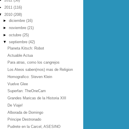
►
2012
(36)
►
2011
(116)
▼
2010
(208)
►
diciembre
(16)
►
noviembre
(21)
►
octubre
(25)
▼
septiembre
(42)
Planeta Kitsch: Robot
Actuable Actua
Para atras, como los cangrejos
Los Ateos saben(mos) mas de Religion
Homografico: Steven Klein
Vuelve Glee
Superfan: TheOneCam
Grandes Maricas de la Historia XIII
De Viaje!
Alborada de Domingo
Principe Destronado
Pudrete en la Carcel, ASESINO