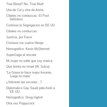
True Blood? No, True Mud!
Una de Cal y otra de Arena
Cibeles no conduzcas: El Post
Definitivo
Continua la Segregacion en EE.UU.
Cibeles no conduzcas
Justicia, por Favor
Cristiano me vuelve Hereje
Homografico: Kevin McDermott
SuperGaga al rescate
Mi mujer no sabe que soy marica
Que bonito es Israel (W. Sulca)
“La Grasa te hace mejor Amante,
Luego te mata”
¿Volveran las oscuras…?
Diplomatico Gay Saudi pide Asilo a
EE.UU.
Homografico: Doug Inglish
Otra vez Poppycock