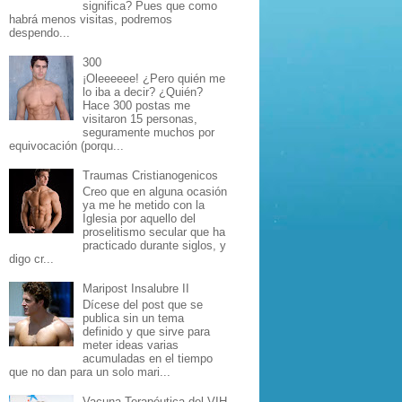
significa? Pues que como
habrá menos visitas, podremos
despendo...
300
¡Oleeeeee! ¿Pero quién me
lo iba a decir? ¿Quién?
Hace 300 postas me
visitaron 15 personas,
seguramente muchos por
equivocación (porqu...
Traumas Cristianogenicos
Creo que en alguna ocasión
ya me he metido con la
Iglesia por aquello del
proselitismo secular que ha
practicado durante siglos, y
digo cr...
Maripost Insalubre II
Dícese del post que se
publica sin un tema
definido y que sirve para
meter ideas varias
acumuladas en el tiempo
que no dan para un solo mari...
Vacuna Terapéutica del VIH