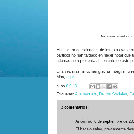
No te atragantarás con
El ministro de exteriores de las Islas ya le 
partidos no han tardado en hacer notar que 
además no representa al conjunto de este pa
Una vez más, ¡muchas gracias integrismo re
Más,
aquí
.
a las
8.9.10
Etiquetas:
A la hoguera
,
Delitos Sociales
,
De
3 comentarios:
Anónimo
8 de septiembre de 201
El bacalo salao, previamente des