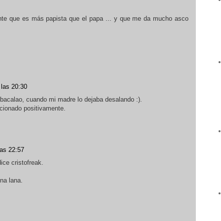
nte que es más papista que el papa ... y que me da mucho asco
 las 20:30
bacalao, cuando mi madre lo dejaba desalando :).
cionado positivamente.
las 22:57
ice cristofreak.
na lana.