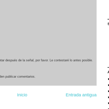
r después de la señal, por favor. Le contestaré lo antes posible.
den publicar comentarios.
Inicio
Entrada antigua