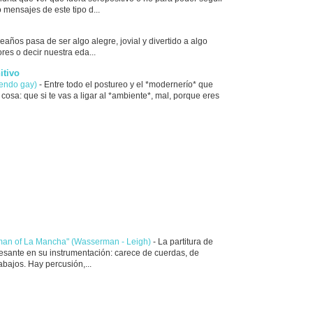
 mensajes de este tipo d...
leaños pasa de ser algo alegre, jovial y divertido a algo
res o decir nuestra eda...
itivo
iendo gay)
-
Entre todo el postureo y el *modernerío* que
cosa: que si te vas a ligar al *ambiente*, mal, porque eres
 man of La Mancha" (Wasserman - Leigh)
-
La partitura de
resante en su instrumentación: carece de cuerdas, de
rabajos. Hay percusión,...