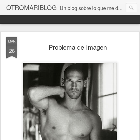
OTROMARIBLOG
Un blog sobre lo que me da la gana, así en general, desde lo personal a cuestiones LGTB, vamos, mis mariconadas y esas cosas del Orgullo, la reivindicación y, en general, de reclamar las cosas que son justas y que cada cual haga lo que le venga en gana siempre que no moleste al vecino; cosas que ver, visitar... algún viaje... de todo un poco. Ah, y aquí a las chivatas no las queremos ver ni en pintura.
MAR
Problema de Imagen
26