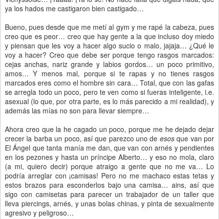
ya los hados me castigaron bien castigado…
Bueno, pues desde que me metí al gym y me rapé la cabeza, pues
creo que es peor… creo que hay gente a la que incluso doy miedo
y piensan que les voy a hacer algo sucio o malo, jajaja… ¿Qué le
voy a hacer? Creo que debe ser porque tengo rasgos marcados:
cejas anchas, nariz grande y labios gordos… un poco primitivo,
amos… Y menos mal, porque si te rapas y no tienes rasgos
marcados eres como el hombre sin cara… Total, que con las gafas
se arregla todo un poco, pero te ven como si fueras inteligente, i.e.
asexual (lo que, por otra parte, es lo más parecido a mi realidad), y
además las mías no son para llevar siempre…
Ahora creo que la he cagado un poco, porque me he dejado dejar
crecer la barba un poco, así que parezco uno de
esos
que van por
El Ángel que tanta manía me dan, que van con arnés y pendientes
en los pezones y hasta un príncipe Alberto… y eso no mola, claro
(a mi, quiero decir) porque atraigo a gente que no me va… Lo
podría arreglar con ¡camisas! Pero no me machaco estas tetas y
estos brazos para esconderlos bajo una camisa… ains, así que
sigo con camisetas para parecer un trabajador de un taller que
lleva piercings, arnés, y unas bolas chinas, y pinta de sexualmente
agresivo y peligroso…