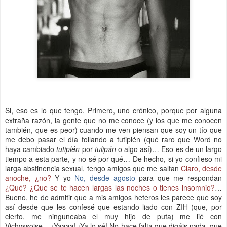
Si, eso es lo que tengo. Primero, uno crónico, porque por alguna
extraña razón, la gente que no me conoce (y los que me conocen
también, que es peor) cuando me ven piensan que soy un tío que
me debo pasar el día follando a tutiplén (qué raro que Word no
haya cambiado
tutiplén
por
tulipán
o algo así)… Eso es de un largo
tiempo a esta parte, y no sé por qué… De hecho, si yo confieso mi
larga abstinencia sexual, tengo amigos que me saltan
Claro, desde
anoche, ¿no?
Y yo
No, desde agosto
para que me respondan
¿Qué? ¿Que se te hacen largas las noches o tienes insomnio?
…
Bueno, he de admitir que a mis amigos heteros les parece que soy
así desde que les confesé que estando liado con ZIH (que, por
cierto, me ninguneaba el muy hijo de puta) me lié con
Vichyssoise… ¡Yaaaa! ¡Ya lo sé! No hace falta que digáis nada, que