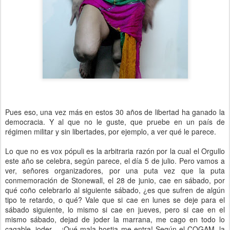
Pues eso, una vez más en estos 30 años de libertad ha ganado la
democracia. Y al que no le guste, que pruebe en un país de
régimen militar y sin libertades, por ejemplo, a ver qué le parece.
Lo que no es vox pópuli es la arbitraria razón por la cual el Orgullo
este año se celebra, según parece, el día 5 de julio. Pero vamos a
ver, señores organizadores, por una puta vez que la puta
conmemoración de Stonewall, el 28 de junio, cae en sábado, por
qué coño celebrarlo al siguiente sábado, ¿es que sufren de algún
tipo te retardo, o qué? Vale que si cae en lunes se deje para el
sábado siguiente, lo mismo si cae en jueves, pero si cae en el
mismo sábado, dejad de joder la marrana, me cago en todo lo
cagable, joder… ¡Qué mala hostia me entra! Según el COGAM, la