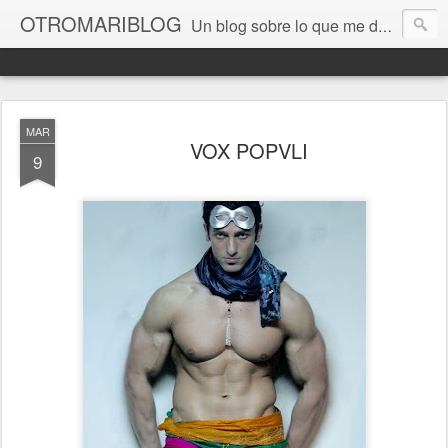
OTROMARIBLOG
Un blog sobre lo que me da la gana, así en general, desde lo personal a cuestiones LGTB, vamos, mis mariconadas y esas cosas del Orgullo, la reivindicación y, en general, de reclamar las cosas que son justas y que cada cual haga lo que le venga en gana siempre que no moleste al vecino; cosas que ver, visitar... algún viaje... de todo un poco. Ah, y aquí a las chivatas no las queremos ver ni en pintura.
MAR
VOX POPVLI
9