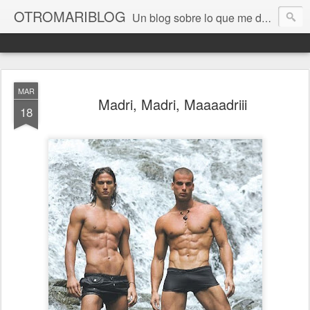
OTROMARIBLOG
Un blog sobre lo que me da la gana, así en general, desde lo personal a cuestiones LGTB, vamos, mis mariconadas y esas cosas del Orgullo, la reivindicación y, en general, de reclamar las cosas que son justas y que cada cual haga lo que le venga en gana siempre que no moleste al vecino; cosas que ver, visitar... algún viaje... de todo un poco. Ah, y aquí a las chivatas no las queremos ver ni en pintura.
MAR
Madri, Madri, Maaaadriii
18