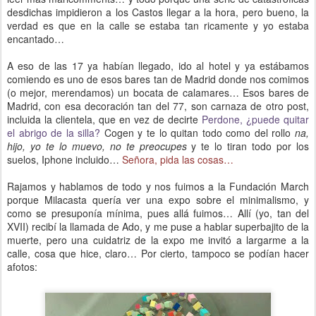
desdichas impidieron a los Castos llegar a la hora, pero bueno, la
verdad es que en la calle se estaba tan ricamente y yo estaba
encantado…
A eso de las 17 ya habían llegado, ido al hotel y ya estábamos
comiendo es uno de esos bares tan de Madrid donde nos comimos
(o mejor, merendamos) un bocata de calamares… Esos bares de
Madrid, con esa decoración tan del 77, son carnaza de otro post,
incluida la clientela, que en vez de decirte
Perdone, ¿puede quitar
el abrigo de la silla?
Cogen y te lo quitan todo como del rollo
na,
hijo, yo te lo muevo, no te preocupes
y te lo tiran todo por los
suelos, Iphone incluido…
Señora, pida las cosas…
Rajamos y hablamos de todo y nos fuimos a la Fundación March
porque Milacasta quería ver una expo sobre el minimalismo, y
como se presuponía mínima, pues allá fuimos… Allí (yo, tan del
XVII) recibí la llamada de Ado, y me puse a hablar superbajito de la
muerte, pero una cuidatriz de la expo me invitó a largarme a la
calle, cosa que hice, claro… Por cierto, tampoco se podían hacer
afotos: