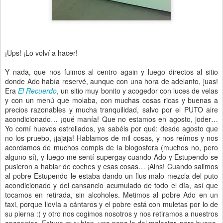
¡Ups! ¡Lo volví a hacer!
Y nada, que nos fuimos al centro again y luego directos al sitio
donde Ado había reservé, aunque con una hora de adelanto, juas!
Era
El Recuerdo
, un sitio muy bonito y acogedor con luces de velas
y con un menú que molaba, con muchas cosas ricas y buenas a
precios razonables y mucha tranquilidad, salvo por el PUTO aire
acondicionado… ¡qué manía! Que no estamos en agosto, joder…
Yo comí huevos estrellados, ya sabéis por qué: desde agosto que
no los pruebo, ¡jajaja! Hablamos de mil cosas, y nos reímos y nos
acordamos de muchos compis de la blogosfera (muchos no, pero
alguno sí), y luego me sentí supergay cuando Ado y Estupendo se
pusieron a hablar de coches y esas cosas… ¡Ains! Cuando salimos
al pobre Estupendo le estaba dando un flus malo mezcla del puto
acondicionado y del cansancio acumulado de todo el día, así que
tocamos en retirada, sin alcoholes. Metimos al pobre Ado en un
taxi, porque llovía a cántaros y el pobre está con muletas por lo de
su pierna :( y otro nos cogimos nosotros y nos retiramos a nuestros