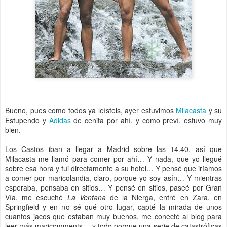
Bueno, pues como todos ya leísteis, ayer estuvimos
Milacasta
y su
Estupendo y
Adidas
de cenita por ahí, y como preví, estuvo muy
bien.
Los Castos iban a llegar a Madrid sobre las 14.40, así que
Milacasta me llamó para comer por ahí… Y nada, que yo llegué
sobre esa hora y fui directamente a su hotel… Y pensé que iríamos
a comer por maricolandia, claro, porque yo soy asín… Y mientras
esperaba, pensaba en sitios… Y pensé en sitios, paseé por Gran
Vía, me escuché
La Ventana
de la Nierga, entré en Zara, en
Springfield y en no sé qué otro lugar, capté la mirada de unos
cuantos jacos que estaban muy buenos, me conecté al blog para
leer más maricomments… y todo porque una serie de catastróficas