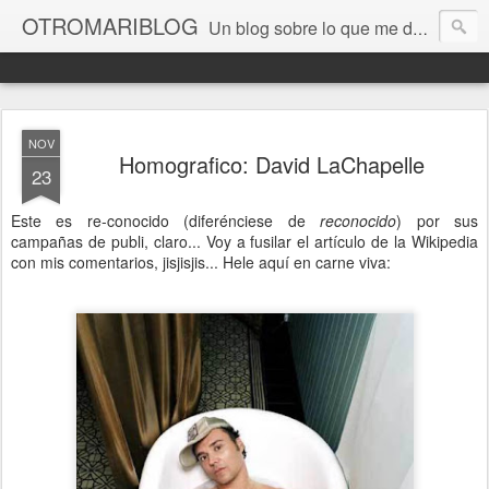
OTROMARIBLOG
Un blog sobre lo que me da la gana, así en general, desde lo personal a cuestiones LGTB, vamos, mis mariconadas y esas cosas del Orgullo, la reivindicación y, en general, de reclamar las cosas que son justas y que cada cual haga lo que le venga en gana siempre que no moleste al vecino; cosas que ver, visitar... algún viaje... de todo un poco. Ah, y aquí a las chivatas no las queremos ver ni en pintura.
NOV
Homografico: David LaChapelle
23
Este es re-conocido (diferénciese de
reconocido
) por sus
campañas de publi, claro... Voy a fusilar el artículo de la Wikipedia
con mis comentarios, jisjisjis... Hele aquí en carne viva: