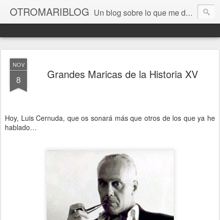
OTROMARIBLOG
Un blog sobre lo que me da la gana, así en general, desde lo personal a cuestiones LGTB, vamos, mis mariconadas y esas cosas del Orgullo, la reivindicación y, en general, de reclamar las cosas que son justas y que cada cual haga lo que le venga en gana siempre que no moleste al vecino; cosas que ver, visitar... algún viaje... de todo un poco. Ah, y aquí a las chivatas no las queremos ver ni en pintura.
NOV
Grandes Maricas de la Historia XV
8
Hoy, Luis Cernuda, que os sonará más que otros de los que ya he
hablado…