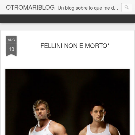
OTROMARIBLOG
Un blog sobre lo que me da la gana, así en general, desde lo personal a cuestiones LGTB, vamos, mis mariconadas y esas cosas del Orgullo, la reivindicación y, en general, de reclamar las cosas que son justas y que cada cual haga lo que le venga en gana siempre que no moleste al vecino; cosas que ver, visitar... algún viaje... de todo un poco. Ah, y aquí a las chivatas no las queremos ver ni en pintura.
AUG
FELLINI NON E MORTO*
13