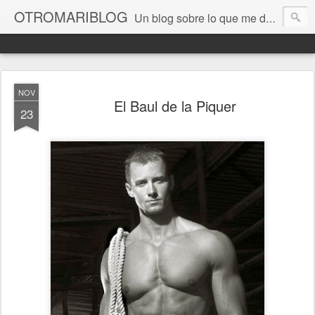
OTROMARIBLOG
Un blog sobre lo que me da la gana, así en general, desde lo personal a cuestiones LGTB, vamos, mis mariconadas y esas cosas del Orgullo, la reivindicación y, en general, de reclamar las cosas que son justas y que cada cual haga lo que le venga en gana siempre que no moleste al vecino; cosas que ver, visitar... algún viaje... de todo un poco. Ah, y aquí a las chivatas no las queremos ver ni en pintura.
NOV
El Baul de la Piquer
23