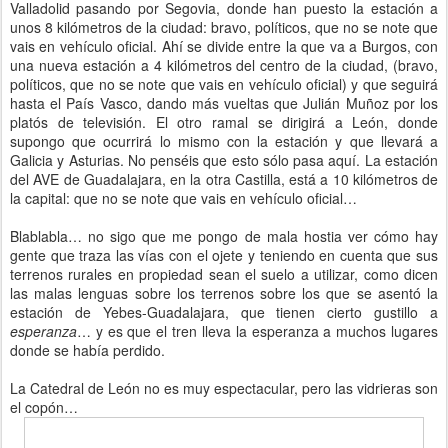
Valladolid pasando por Segovia, donde han puesto la estación a
unos 8 kilómetros de la ciudad: bravo, políticos, que no se note que
vais en vehículo oficial. Ahí se divide entre la que va a Burgos, con
una nueva estación a 4 kilómetros del centro de la ciudad, (bravo,
políticos, que no se note que vais en vehículo oficial) y que seguirá
hasta el País Vasco, dando más vueltas que Julián Muñoz por los
platós de televisión. El otro ramal se dirigirá a León, donde
supongo que ocurrirá lo mismo con la estación y que llevará a
Galicia y Asturias. No penséis que esto sólo pasa aquí. La estación
del AVE de Guadalajara, en la otra Castilla, está a 10 kilómetros de
la capital: que no se note que vais en vehículo oficial…
Blablabla… no sigo que me pongo de mala hostia ver cómo hay
gente que traza las vías con el ojete y teniendo en cuenta que sus
terrenos rurales en propiedad sean el suelo a utilizar, como dicen
las malas lenguas sobre los terrenos sobre los que se asentó la
estación de Yebes-Guadalajara, que tienen cierto gustillo a
esperanza
… y es que el tren lleva la esperanza a muchos lugares
donde se había perdido.
La Catedral de León no es muy espectacular, pero las vidrieras son
el copón…