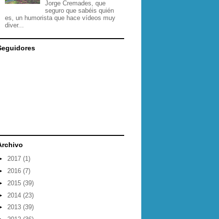
Jorge Cremades, que
seguro que sabéis quién
es, un humorista que hace vídeos muy
diver...
Seguidores
Archivo
►
2017
(1)
►
2016
(7)
►
2015
(39)
►
2014
(23)
►
2013
(39)