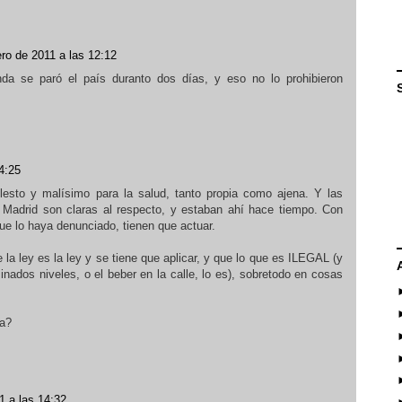
ro de 2011 a las 12:12
a se paró el país duranto dos días, y eso no lo prohibieron
4:25
esto y malísimo para la salud, tanto propia como ajena. Y las
Madrid son claras al respecto, y estaban ahí hace tiempo. Con
e lo haya denunciado, tienen que actuar.
a ley es la ley y se tiene que aplicar, y que lo que es ILEGAL (y
nados niveles, o el beber en la calle, lo es), sobretodo en cosas
sa?
1 a las 14:32