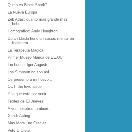
Quien es Black Spark?
La Nueva Europa
Zeb Atlas: cuanto mas grande mas
bobo
Homografico: Andy Houghton
Duran Lleida tiene un sosias mental en
Inglaterra
La Terapeuta Magica
Primer Museo Marica de EE.UU.
Tio bueno: Igor Augusto
Los Simpson no son asi...
Os presento a mi huevo...
OUT: the love issue
Y lo que esta por venir...
Trolles de 'El Jueves'
A ver, nosotros tambien...
Grindr-Acting
Más Moral, no Gracias
Vete al Ojete