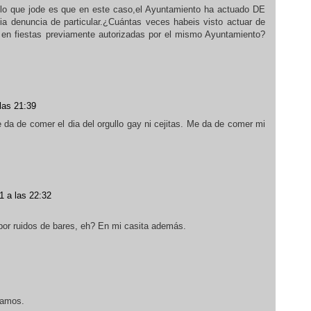
,lo que jode es que en este caso,el Ayuntamiento ha actuado DE
ia denuncia de particular.¿Cuántas veces habeis visto actuar de
s en fiestas previamente autorizadas por el mismo Ayuntamiento?
las 21:39
 da de comer el dia del orgullo gay ni cejitas. Me da de comer mi
.
1 a las 22:32
or ruidos de bares, eh? En mi casita además.
vamos.