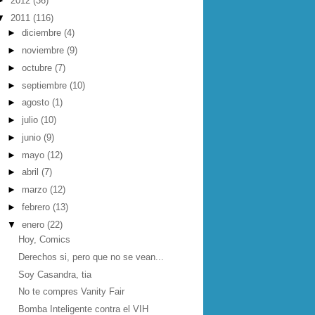
►
2012
(36)
▼
2011
(116)
►
diciembre
(4)
►
noviembre
(9)
►
octubre
(7)
►
septiembre
(10)
►
agosto
(1)
►
julio
(10)
►
junio
(9)
►
mayo
(12)
►
abril
(7)
►
marzo
(12)
►
febrero
(13)
▼
enero
(22)
Hoy, Comics
Derechos si, pero que no se vean...
Soy Casandra, tia
No te compres Vanity Fair
Bomba Inteligente contra el VIH