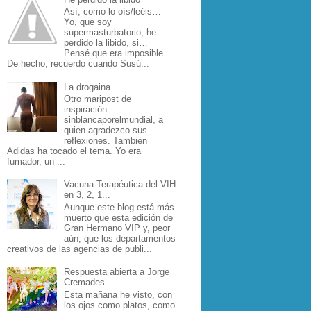
Así, como lo oís/leéis…
Yo, que soy
supermasturbatorio, he
perdido la libido, si…
Pensé que era imposible…
De hecho, recuerdo cuando Susú...
La drogaina...
Otro maripost de
inspiración
sinblancaporelmundial, a
quien agradezco sus
reflexiones. También
Adidas ha tocado el tema. Yo era
fumador, un ...
Vacuna Terapéutica del VIH
en 3, 2, 1...
Aunque este blog está más
muerto que esta edición de
Gran Hermano VIP y, peor
aún, que los departamentos
creativos de las agencias de publi...
Respuesta abierta a Jorge
Cremades
Esta mañana he visto, con
los ojos como platos, como