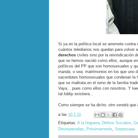
Si ya en la política local se arremete contra
cuántos telediarios nos quedan para volver a 
derechos
civiles sino por la reivindicación
que no hemos nacido como ellos, aunque e
políticos del PP que son homosexuales y qu
manda
, o sea: matrimonios en los que uno d
sacerdotes homosexuales que condenan la ho
que se maltrata en el seno de la familia trad
Vaya... pues como ellos con nosotros. Y lue
tal
lobby
existiera...
Como siempre se ha dicho:
otro vendrá que
a las
10.1.11
Etiquetas:
A la hoguera
,
Delitos Sociales
,
Ge
Desesperadas
,
Próximamente
,
Sorpresaaa