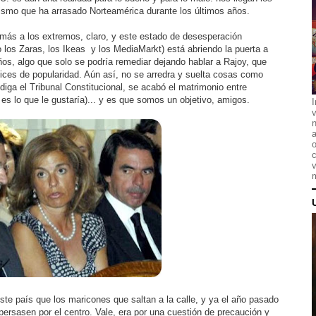
ismo que ha arrasado Norteamérica durante los últimos años.
a más a los extremos, claro, y este estado de desesperación
 los Zaras, los Ikeas y los MediaMarkt) está abriendo la puerta a
os, algo que solo se podría remediar dejando hablar a Rajoy, que
ices de popularidad. Aún así, no se arredra y suelta cosas como
diga el Tribunal Constitucional, se acabó el matrimonio entre
es lo que le gustaría)... y es que somos un objetivo, amigos.
I
n
a
o
c
v
m
te país que los maricones que saltan a la calle, y ya el año pasado
spersasen por el centro. Vale, era por una cuestión de precaución y