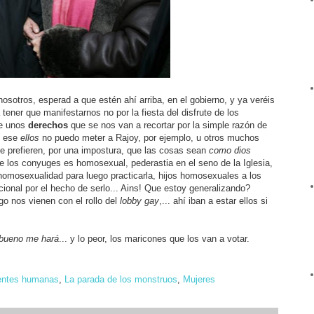
 nosotros, esperad a que estén ahí arriba, en el gobierno, y ya veréis
tener que manifestarnos no por la fiesta del disfrute de los
 de unos
derechos
que se nos van a recortar por la simple razón de
n ese
ellos
no puedo meter a Rajoy, por ejemplo, u otros muchos
e prefieren, por una impostura, que las cosas sean
como dios
e los conyuges es homosexual, pederastia en el seno de la Iglesia,
mosexualidad para luego practicarla, hijos homosexuales a los
icional por el hecho de serlo... Ains! Que estoy generalizando?
go nos vienen con el rollo del
lobby gay
,... ahí iban a estar ellos si
 bueno me hará
... y lo peor, los maricones que los van a votar.
ntes humanas
,
La parada de los monstruos
,
Mujeres