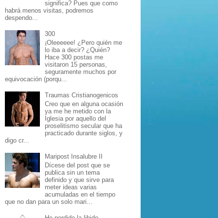
significa? Pues que como
habrá menos visitas, podremos
despendo...
300
¡Oleeeeee! ¿Pero quién me
lo iba a decir? ¿Quién?
Hace 300 postas me
visitaron 15 personas,
seguramente muchos por
equivocación (porqu...
Traumas Cristianogenicos
Creo que en alguna ocasión
ya me he metido con la
Iglesia por aquello del
proselitismo secular que ha
practicado durante siglos, y
digo cr...
Maripost Insalubre II
Dícese del post que se
publica sin un tema
definido y que sirve para
meter ideas varias
acumuladas en el tiempo
que no dan para un solo mari...
He perdido la libido