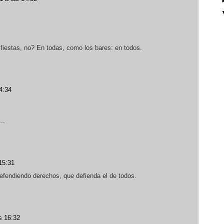
 fiestas, no? En todas, como los bares: en todos.
4:34
..
15:31
efendiendo derechos, que defienda el de todos.
s 16:32