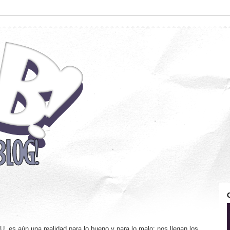
. es aún una realidad para lo bueno y para lo malo: nos llegan los