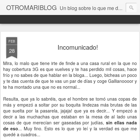
OTROMARIBLOG
Un blog sobre lo que me da la gana, así en general, desde lo personal a cuestiones LGTB, vamos, mis mariconadas y esas cosas del Orgullo, la reivindicación y, en general, de reclamar las cosas que son justas y que cada cual haga lo que le venga en gana siempre que no moleste al vecino; cosas que ver, visitar... algún viaje... de todo un poco. Ah, y aquí a las chivatas no las queremos ver ni en pintura.
FEB
Incomunicado!
28
Mira, lo malo que tiene irte de finde a una casa rural en la que no
hay cobertura 3G es que vuelves y te has perdido mil cosas, hace
frío y no sabes de que hablar en la bloga... Luego, bicheas un poco
y te das cuenta de que te vas un par de días y coge Gallianoooor y
te ha montado una que no es normal...
Resulta, que ya lo sabréis, que el hombre se tomó unas copas de
más y empezó a soltar por su boquita lindezas más brutas de las
que suelta por la pasarela, jajaja! que ya es decir... Y empezó a
decir a las muchachas que estaban en la mesa de al lado unas
cosas de que merecían ser gaseadas por judías,
sin ellas nada
de eso
... Muy fino. Esto es lo que yo leí y la verdad es que me
quedé a cuadros...