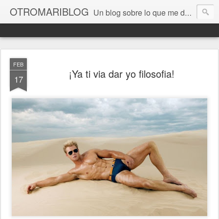
OTROMARIBLOG
Un blog sobre lo que me da la gana, así en general, desde lo personal a cuestiones LGTB, vamos, mis mariconadas y esas cosas del Orgullo, la reivindicación y, en general, de reclamar las cosas que son justas y que cada cual haga lo que le venga en gana siempre que no moleste al vecino; cosas que ver, visitar... algún viaje... de todo un poco. Ah, y aquí a las chivatas no las queremos ver ni en pintura.
FEB
¡Ya ti via dar yo filosofia!
17