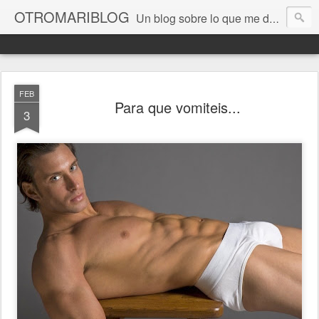
OTROMARIBLOG
Un blog sobre lo que me da la gana, así en general, desde lo personal a cuestiones LGTB, vamos, mis mariconadas y esas cosas del Orgullo, la reivindicación y, en general, de reclamar las cosas que son justas y que cada cual haga lo que le venga en gana siempre que no moleste al vecino; cosas que ver, visitar... algún viaje... de todo un poco. Ah, y aquí a las chivatas no las queremos ver ni en pintura.
FEB
Para que vomiteis...
3