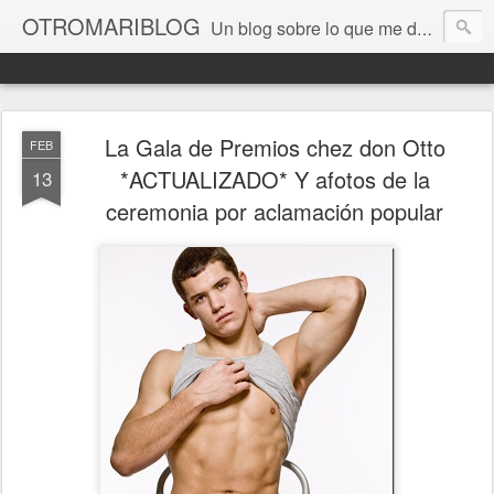
OTROMARIBLOG
Un blog sobre lo que me da la gana, así en general, desde lo personal a cuestiones LGTB, vamos, mis mariconadas y esas cosas del Orgullo, la reivindicación y, en general, de reclamar las cosas que son justas y que cada cual haga lo que le venga en gana siempre que no moleste al vecino; cosas que ver, visitar... algún viaje... de todo un poco. Ah, y aquí a las chivatas no las queremos ver ni en pintura.
La Gala de Premios chez don Otto
FEB
*ACTUALIZADO* Y afotos de la
13
ceremonia por aclamación popular