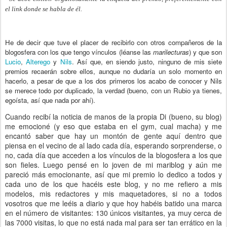
el link donde se habla de él.
He de decir que tuve el placer de recibirlo con otros compañeros de la
blogosfera con los que tengo vínculos (léanse las
marilecturas
) y que son
Lucio
,
Alterego
y
Nils
. Así que, en siendo justo, ninguno de mis siete
premios recaerán sobre ellos, aunque no dudaría un solo momento en
hacerlo, a pesar de que a los dos primeros los acabo de conocer y Nils
se merece todo por duplicado, la verdad (bueno, con un Rubio ya tienes,
egoísta, así que nada por ahí).
Cuando recibí la noticia de manos de la propia Di (bueno, su blog)
me emocioné (y eso que estaba en el gym, cual macha) y me
encantó saber que hay un montón de gente aquí dentro que
piensa en el vecino de al lado cada día, esperando sorprenderse, o
no, cada día que acceden a los vínculos de la blogosfera a los que
son fieles. Luego pensé en lo joven de mi mariblog y aún me
pareció más emocionante, así que mi premio lo dedico a todos y
cada uno de los que hacéis este blog, y no me refiero a mis
modelos, mis redactores y mis maquetadores, si no a todos
vosotros que me leéis a diario y que hoy habéis batido una marca
en el número de visitantes: 130 únicos visitantes, ya muy cerca de
las 7000 visitas, lo que no está nada mal para ser tan errático en la