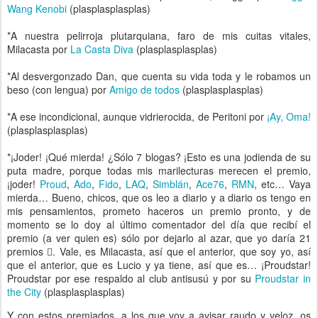
Wang Kenobi
(plasplasplasplas)
*A nuestra pelirroja plutarquiana, faro de mis cuitas vitales,
Milacasta por
La Casta Diva
(plasplasplasplas)
*Al desvergonzado Dan, que cuenta su vida toda y le robamos un
beso (con lengua) por
Amigo de todos
(plasplasplasplas)
*A ese incondicional, aunque vidrierocida, de Peritoni por
¡Ay, Oma!
(plasplasplasplas)
*¡Joder! ¡Qué mierda! ¿Sólo 7 blogas? ¡Esto es una jodienda de su
puta madre, porque todas mis marilecturas merecen el premio,
¡joder!
Proud
,
Ado
,
Fido
,
LAQ
,
Simblán
,
Ace76
,
RMN
, etc… Vaya
mierda… Bueno, chicos, que os leo a diario y a diario os tengo en
mis pensamientos, prometo haceros un premio pronto, y de
momento se lo doy al último comentador del día que recibí el
premio (a ver quien es) sólo por dejarlo al azar, que yo daría 21
premios . Vale, es Milacasta, así que el anterior, que soy yo, así
que el anterior, que es Lucio y ya tiene, así que es… ¡Proudstar!
Proudstar por ese respaldo al club antisusú y por su
Proudstar in
the City
(plasplasplasplas)
Y con estos premiados, a los que voy a avisar raudo y veloz, os