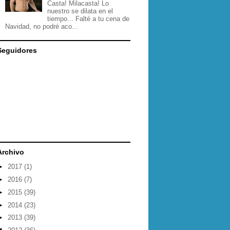
Casta! Milacasta! Lo
nuestro se dilata en el
tiempo... Falté a tu cena de
Navidad, no podré aco...
Seguidores
Archivo
►
2017
(1)
►
2016
(7)
►
2015
(39)
►
2014
(23)
►
2013
(39)