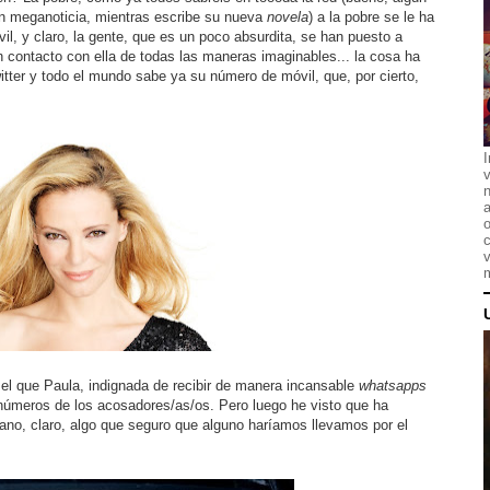
an meganoticia, mientras escribe su nueva
novela
) a la pobre se le ha
l, y claro, la gente, que es un poco absurdita, se han puesto a
n contacto con ella de todas las maneras imaginables... la cosa ha
tter y todo el mundo sabe ya su número de móvil, que, por cierto,
I
n
a
o
c
v
m
 el que Paula, indignada de recibir de manera incansable
whatsapps
números de los acosadores/as/os. Pero luego he visto que ha
no, claro, algo que seguro que alguno haríamos llevamos por el