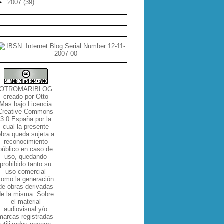
►
2007
(39)
OTROMARIBLOG
creado por
Otto
Mas
bajo
Licencia
Creative Commons
3.0 España por la
cual la presente
obra queda sujeta a
reconocimiento
público en caso de
uso, quedando
prohibido tanto su
uso comercial
como la generación
de obras derivadas
de la misma
. Sobre
el material
audiovisual y/o
marcas registradas