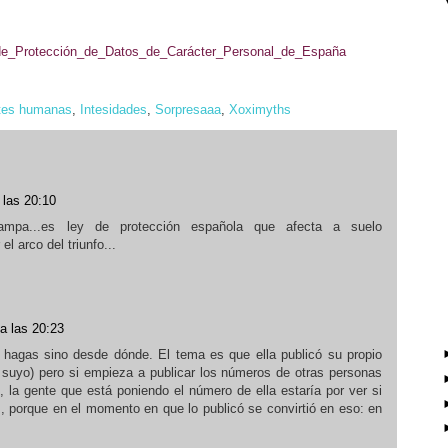
ca_de_Protección_de_Datos_de_Carácter_Personal_de_España
tes humanas
,
Intesidades
,
Sorpresaaa
,
Xoximyths
 las 20:10
ampa...es ley de protección española que afecta a suelo
l arco del triunfo...
a las 20:23
o hagas sino desde dónde. El tema es que ella publicó su propio
 suyo) pero si empieza a publicar los números de otras personas
la gente que está poniendo el número de ella estaría por ver si
s, porque en el momento en que lo publicó se convirtió en eso: en