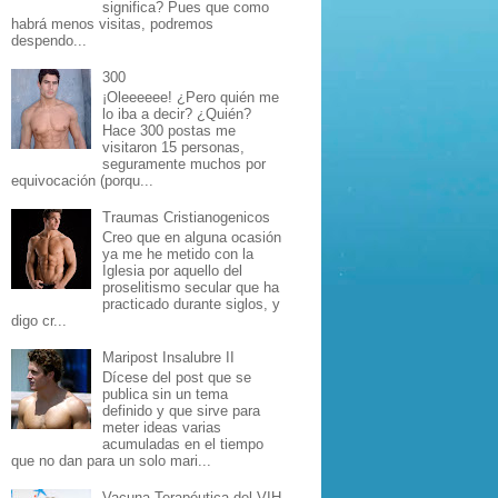
significa? Pues que como
habrá menos visitas, podremos
despendo...
300
¡Oleeeeee! ¿Pero quién me
lo iba a decir? ¿Quién?
Hace 300 postas me
visitaron 15 personas,
seguramente muchos por
equivocación (porqu...
Traumas Cristianogenicos
Creo que en alguna ocasión
ya me he metido con la
Iglesia por aquello del
proselitismo secular que ha
practicado durante siglos, y
digo cr...
Maripost Insalubre II
Dícese del post que se
publica sin un tema
definido y que sirve para
meter ideas varias
acumuladas en el tiempo
que no dan para un solo mari...
Vacuna Terapéutica del VIH