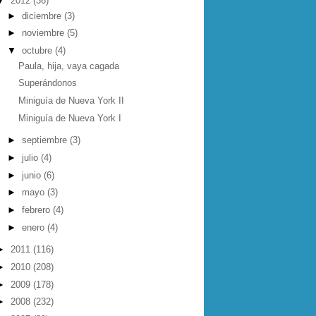
▼
2012
(36)
►
diciembre
(3)
►
noviembre
(5)
▼
octubre
(4)
Paula, hija, vaya cagada
Superándonos
Miniguía de Nueva York II
Miniguía de Nueva York I
►
septiembre
(3)
►
julio
(4)
►
junio
(6)
►
mayo
(3)
►
febrero
(4)
►
enero
(4)
►
2011
(116)
►
2010
(208)
►
2009
(178)
►
2008
(232)