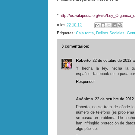
*
http://es.wikipedia.org/wiki/Ley_Orgáni
a las
22.10.12
Etiquetas:
Caja tonta
,
Delitos Sociales
,
Gen
3 comentarios:
Roberto
22 de octubre de 2012 a
Y hecha la ley, hecha la tr
español...facebook se lo pasa por e
Responder
Anónimo
22 de octubre de 2012 
Roberto, no se trata de dónde l
número de teléfono (es problema
se busca un problema. De hecho, 
han infringido protección de dato
algo público.