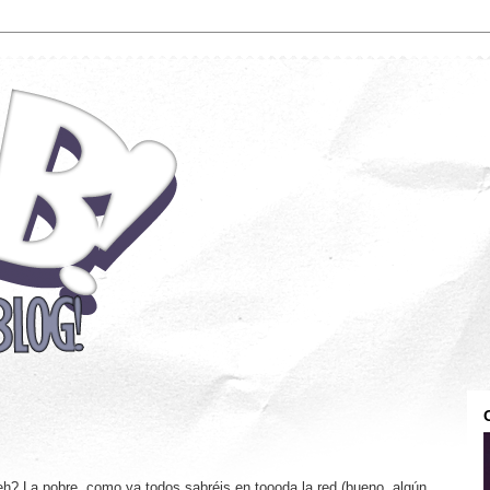
eh? La pobre, como ya todos sabréis en toooda la red (bueno, algún