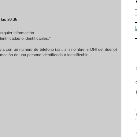
 las 20:36
ualquier información
entificadas o identificables."
alla con un número de teléfono (así, sin nombre ni DNI del dueño)
mación de una persona identificada o identificable.