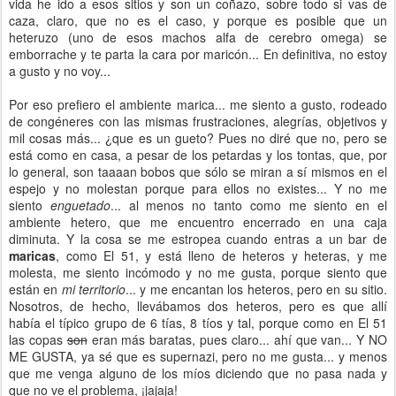
vida he ido a esos sitios y son un coñazo, sobre todo si vas de
caza, claro, que no es el caso, y porque es posible que un
heteruzo (uno de esos machos alfa de cerebro omega) se
emborrache y te parta la cara por maricón... En definitiva, no estoy
a gusto y no voy...
Por eso prefiero el ambiente marica... me siento a gusto, rodeado
de congéneres con las mismas frustraciones, alegrías, objetivos y
mil cosas más... ¿que es un gueto? Pues no diré que no, pero se
está como en casa, a pesar de los petardas y los tontas, que, por
lo general, son taaaan bobos que sólo se miran a sí mismos en el
espejo y no molestan porque para ellos no existes... Y no me
siento
enguetado
... al menos no tanto como me siento en el
ambiente hetero, que me encuentro encerrado en una caja
diminuta. Y la cosa se me estropea cuando entras a un bar de
maricas
,
como El 51, y está lleno de heteros y heteras, y me
molesta, me siento incómodo y no me gusta, porque siento que
están en
mi territorio
... y me encantan los heteros, pero en su sitio.
Nosotros, de hecho, llevábamos dos heteros, pero es que allí
había el típico grupo de 6 tías, 8 tíos y tal, porque como en El 51
las copas
son
eran más baratas, pues claro... ahí que van... Y NO
ME GUSTA, ya sé que es supernazi, pero no me gusta... y menos
que me venga alguno de los míos diciendo que no pasa nada y
que no ve el problema, ¡jajaja!