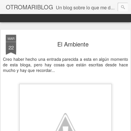
OTROMARIBLOG
Un blog sobre lo que me da la gana, así en general, desde lo personal a cuestiones LGTB, vamos, mis mariconadas y esas cosas del Orgullo, la reivindicación y, en general, de reclamar las cosas que son justas y que cada cual haga lo que le venga en gana siempre que no moleste al vecino; cosas que ver, visitar... algún viaje... de todo un poco. Ah, y aquí a las chivatas no las queremos ver ni en pintura.
MAR
El Ambiente
22
Creo haber hecho una entrada parecida a esta en algún momento
de esta bloga, pero hay cosas que están escritas desde hace
mucho y hay que recordar...