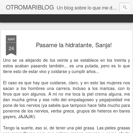
OTROMARIBLOG
Un blog sobre lo que me da la gana, así en general, desde lo personal a cuestiones LGTB, vamos, mis mariconadas y esas cosas del Orgullo, la reivindicación y, en general, de reclamar las cosas que son justas y que cada cual haga lo que le venga en gana siempre que no moleste al vecino; cosas que ver, visitar... algún viaje... de todo un poco. Ah, y aquí a las chivatas no las queremos ver ni en pintura.
MAR
Pasame la hidratante, Sanja!
24
Uno se va alejando de los veinte y se establece en los treinta y
estos acaban pasando también... es una putada, pero es lo que
tiene esto de estar vivo y oxidarse y cumplir años...
El caso es que hay que cuidarse, claro, y en esto las mujeres nos
sacan a los hombres una carrera, incluso a los maricas, con lo
finos que son algunos. A mi no me toca la piel crema alguna, me
dan mucha grima y ese rollo del empalagoseo y pegajosidad me
pone de los nervios (ya sabéis que tampoco hace falta mucho para
ponerme de los nervios,
verba greca
, grupos de heteros en bares
gayers, JAJAJA!).
Tengo la suerte, eso sí, de tener una piel grasa. Las pieles grasas