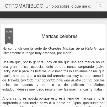
OTROMARIBLOG
Un blog sobre lo que me da la gana, así en general, desde lo personal a cuestiones LGTB, vamos, mis mariconadas y esas cosas del Orgullo, la reivindicación y, en general, de reclamar las cosas que son justas y que cada cual haga lo que le venga en gana siempre que no moleste al vecino; cosas que ver, visitar... algún viaje... de todo un poco. Ah, y aquí a las chivatas no las queremos ver ni en pintura.
MAR
Maricas celebres
7
No confundir con la serie de
Grandes Maricas de la Historia
, que
últimamente la tengo muy olvidada, por cierto...
Resulta que, por lo general, hoy en día que uno sea marica no es
una gran noticia, especialmente porque nunca sorprende (salvo
Ricky Martin para los heteros, que nosotros lo sabíamos desde que
nació) a no ser que la salida del armario sea muy sonora, como la
de Travolta (
en todo mar conocido / del uno al otro confín
) con los
rollos de saunas y tal... o la de políticos homófobos
estadounidenses que luego resultan ser las más maricas (y malas).
Ahora ya no es noticia porque esto está lleno de maricas y no le
sorprende a casi nadie salvo a la gente del Opus, que suele ser