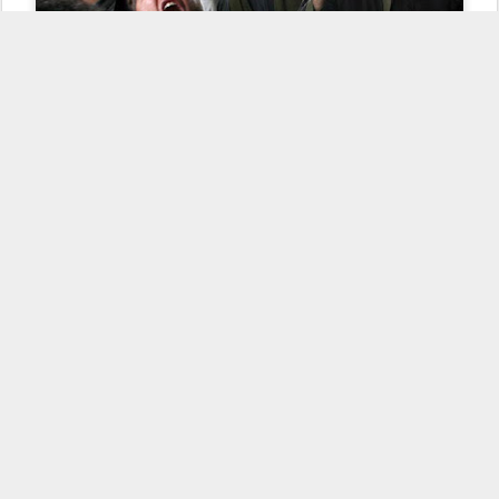
Fotos de
ElPaís.com
Publicado
29th December 2008
por
Otto Más
Etiquetas:
Ars Dramatica
Autodestrucción
Delitos Sociales
Miedos