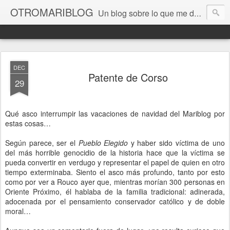
OTROMARIBLOG
Un blog sobre lo que me da la gana, así en general, desde lo personal a cuestiones LGTB, vamos, mis mariconadas y esas cosas del Orgullo, la reivindicación y, en general, de reclamar las cosas que son justas y que cada cual haga lo que le venga en gana siempre que no moleste al vecino; cosas que ver, visitar... algún viaje... de todo un poco. Ah, y aquí a las chivatas no las queremos ver ni en pintura.
DEC
Patente de Corso
29
Qué asco interrumpir las vacaciones de navidad del Mariblog por
estas cosas…
Según parece, ser el
Pueblo Elegido
y haber sido víctima de uno
del más horrible genocidio de la historia hace que la víctima se
pueda convertir en verdugo y representar el papel de quien en otro
tiempo exterminaba. Siento el asco más profundo, tanto por esto
como por ver a Rouco ayer que, mientras morían 300 personas en
Oriente Próximo, él hablaba de la familia tradicional: adinerada,
adocenada por el pensamiento conservador católico y de doble
moral…