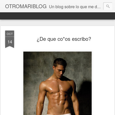
OTROMARIBLOG
Un blog sobre lo que me da la gana, así en general, desde lo personal a cuestiones LGTB, vamos, mis mariconadas y esas cosas del Orgullo, la reivindicación y, en general, de reclamar las cosas que son justas y que cada cual haga lo que le venga en gana siempre que no moleste al vecino; cosas que ver, visitar... algún viaje... de todo un poco. Ah, y aquí a las chivatas no las queremos ver ni en pintura.
OCT
¿De que co*os escribo?
14