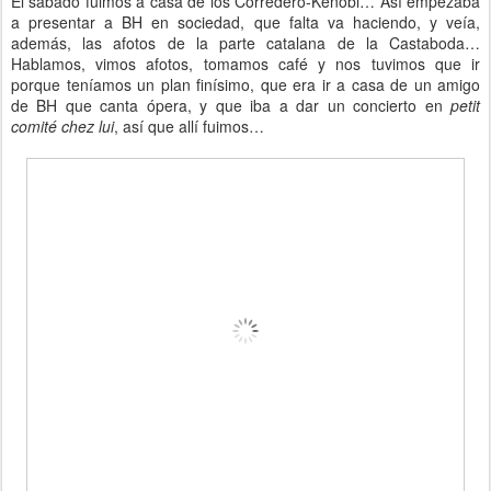
El sábado fuimos a casa de los Corredero-Kenobi… Así empezaba
a presentar a BH en sociedad, que falta va haciendo, y veía,
además, las afotos de la parte catalana de la Castaboda…
Hablamos, vimos afotos, tomamos café y nos tuvimos que ir
porque teníamos un plan finísimo, que era ir a casa de un amigo
de BH que canta ópera, y que iba a dar un concierto en
petit
comité
chez lui
, así que allí fuimos…