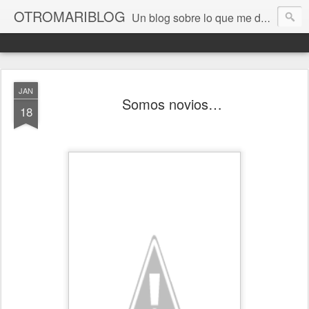
OTROMARIBLOG
Un blog sobre lo que me da la gana, así en general, desde lo personal a cuestiones LGTB, vamos, mis mariconadas y esas cosas del Orgullo, la reivindicación y, en general, de reclamar las cosas que son justas y que cada cual haga lo que le venga en gana siempre que no moleste al vecino; cosas que ver, visitar... algún viaje... de todo un poco. Ah, y aquí a las chivatas no las queremos ver ni en pintura.
JAN
Somos novios…
18