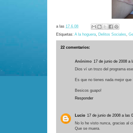
a las
17.6.08
Etiquetas:
A la hoguera
,
Delitos Sociales
,
Ge
22 comentarios:
Anónimo
17 de junio de 2008 a 
Dios ví un trozo del programa ese 
Es que no tienes nada mejor que 
Besicos guapo!
Responder
Lucio
17 de junio de 2008 a las 
No lo he visto nunca, gracias al 
Que se muera.