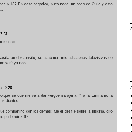
rtes y 13? En caso negativo, pues nada, un poco de Ouija y esta
..
 7:51
ho mucho.
sita un descansito, se acabaron mis adicciones televisivas de
 no veré ya nada.
las 9:20
é porque sé que me va a dar vergüenza ajena. Y a la Emma no la
sus dientes.
que compartirlo con los demás) fue el desfile sobre la piscina, giro
 me pude reir xDD