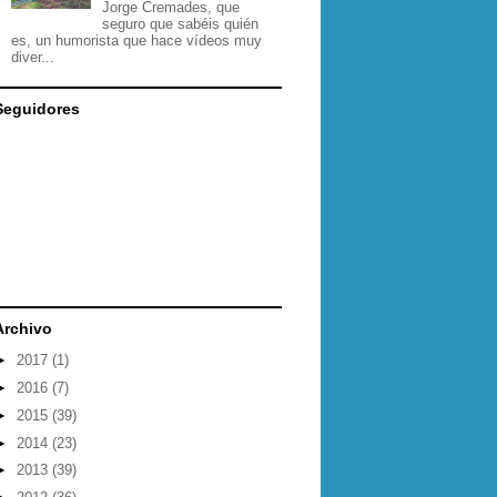
Jorge Cremades, que
seguro que sabéis quién
es, un humorista que hace vídeos muy
diver...
Seguidores
Archivo
►
2017
(1)
►
2016
(7)
►
2015
(39)
►
2014
(23)
►
2013
(39)