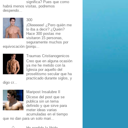
significa? Pues que como
habrá menos visitas, podremos
despendo...
300
¡Oleeeeee! ¿Pero quién me
lo iba a decir? ¿Quién?
Hace 300 postas me
visitaron 15 personas,
seguramente muchos por
equivocación (porqu...
Traumas Cristianogenicos
Creo que en alguna ocasión
ya me he metido con la
Iglesia por aquello del
proselitismo secular que ha
practicado durante siglos, y
digo cr...
Maripost Insalubre II
Dícese del post que se
publica sin un tema
definido y que sirve para
meter ideas varias
acumuladas en el tiempo
que no dan para un solo mari...
He perdido la libido