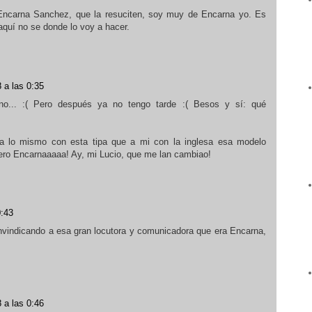
ncarna Sanchez, que la resuciten, soy muy de Encarna yo. Es
aquí no se donde lo voy a hacer.
 a las 0:35
o... :( Pero después ya no tengo tarde :( Besos y sí: qué
a lo mismo con esta tipa que a mi con la inglesa esa modelo
ero Encarnaaaaa! Ay, mi Lucio, que me lan cambiao!
0:43
nvindicando a esa gran locutora y comunicadora que era Encarna,
 a las 0:46