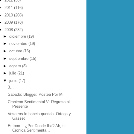
►
2012
(36)
►
2011
(116)
►
2010
(208)
►
2009
(178)
▼
2008
(232)
►
diciembre
(19)
►
noviembre
(19)
►
octubre
(16)
►
septiembre
(15)
►
agosto
(8)
►
julio
(21)
▼
junio
(17)
3…
Sabado: Blogger, Postea Por Mi
Cronicon Sentimental V: Regreso al
Presente
Vosotros lo habeis querido: Ortega y
Gasset
Estooo… ¿Por Donde Iba? Ah, si:
Cronica Sentimenta...