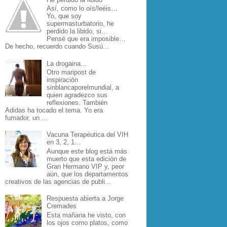
Así, como lo oís/leéis…
Yo, que soy
supermasturbatorio, he
perdido la libido, si…
Pensé que era imposible…
De hecho, recuerdo cuando Susú...
La drogaina...
Otro maripost de
inspiración
sinblancaporelmundial, a
quien agradezco sus
reflexiones. También
Adidas ha tocado el tema. Yo era
fumador, un ...
Vacuna Terapéutica del VIH
en 3, 2, 1...
Aunque este blog está más
muerto que esta edición de
Gran Hermano VIP y, peor
aún, que los departamentos
creativos de las agencias de publi...
Respuesta abierta a Jorge
Cremades
Esta mañana he visto, con
los ojos como platos, como