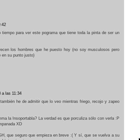
0:42
o tiempo para ver este pograma que tiene toda la pinta de ser un
recen los hombres que he puesto hoy (no soy musculosos pero
en su punto justo)
 a las 11:34
ambién he de admitir que lo veo mientras friego, recojo y zapeo
a la Insoportabla? La verdad es que porculiza sólo con verla :P
 Empanada XD
GH, que seguro que empieza en breve :( Y sí, que se vuelva a su