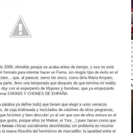
I
n
a
o
c
o 2008; ofendido porque se acaba antes de tiempo, y eso no está
v
 formato para intentar hacer un Fama, sin ningún tipo de éxito en el
m
claro… que, al parecer,
semo los único
, como diría María Amparo,
parte, llevo una temporada que después de que termina mi reality
e doy con el esperpento de
Mujeres y hombres
, que ya empezando
ría llamar CHONIS Y CHONES DE EHPAÑA.
a palabra ya define todo) que tienen que elegir a unos verracos
o, de ceja tiralineada y reciclados de cástines de otros programas,
que hicisteis
y bien descubrí yo al ver que uno de ellos estuvo en el
ue gusta, porque ellos (el Maikel, el Yoni…) pues hacen como que
de
furcias
chicas socialmente desinhibidas sin problema en mostrar
la nueva filosofía del feminismo de mercadillo: la igualdad entre el