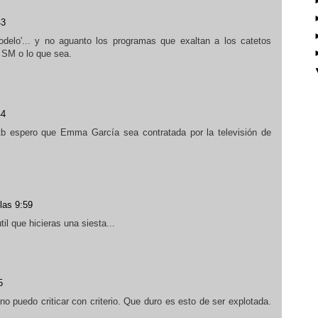
43
delo'... y no aguanto los programas que exaltan a los catetos
, SM o lo que sea.
44
 tb espero que Emma García sea contratada por la televisión de
las 9:59
il que hicieras una siesta...
5
no puedo criticar con criterio. Que duro es esto de ser explotada.