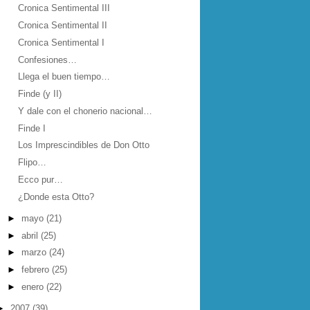
Cronica Sentimental III
Cronica Sentimental II
Cronica Sentimental I
Confesiones…
Llega el buen tiempo…
Finde (y II)
Y dale con el chonerio nacional…
Finde I
Los Imprescindibles de Don Otto
Flipo…
Ecco pur…
¿Donde esta Otto?
►
mayo
(21)
►
abril
(25)
►
marzo
(24)
►
febrero
(25)
►
enero
(22)
►
2007
(39)