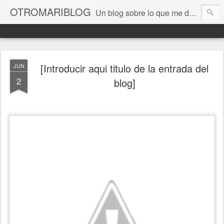
OTROMARIBLOG
Un blog sobre lo que me da la gana, así en general, desde lo personal a cuestiones LGTB, vamos, mis mariconadas y esas cosas del Orgullo, la reivindicación y, en general, de reclamar las cosas que son justas y que cada cual haga lo que le venga en gana siempre que no moleste al vecino; cosas que ver, visitar... algún viaje... de todo un poco. Ah, y aquí a las chivatas no las queremos ver ni en pintura.
[Introducir aqui titulo de la entrada del
JUN
2
blog]