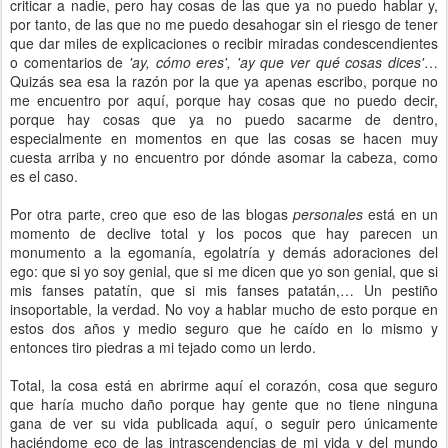
criticar a nadie, pero hay cosas de las que ya no puedo hablar y,
por tanto, de las que no me puedo desahogar sin el riesgo de tener
que dar miles de explicaciones o recibir miradas condescendientes
o comentarios de
'ay, cómo eres', 'ay que ver qué cosas dices'
…
Quizás sea esa la razón por la que ya apenas escribo, porque no
me encuentro por aquí, porque hay cosas que no puedo decir,
porque hay cosas que ya no puedo sacarme de dentro,
especialmente en momentos en que las cosas se hacen muy
cuesta arriba y no encuentro por dónde asomar la cabeza, como
es el caso.
Por otra parte, creo que eso de las blogas
personales
está en un
momento de declive total y los pocos que hay parecen un
monumento a la egomanía, egolatría y demás adoraciones del
ego: que si yo soy genial, que si me dicen que yo son genial, que si
mis fanses patatín, que si mis fanses patatán,… Un pestiño
insoportable, la verdad. No voy a hablar mucho de esto porque en
estos dos años y medio seguro que he caído en lo mismo y
entonces tiro piedras a mi tejado como un lerdo.
Total, la cosa está en abrirme aquí el corazón, cosa que seguro
que haría mucho daño porque hay gente que no tiene ninguna
gana de ver su vida publicada aquí, o seguir pero únicamente
haciéndome eco de las intrascendencias de mi vida y del mundo