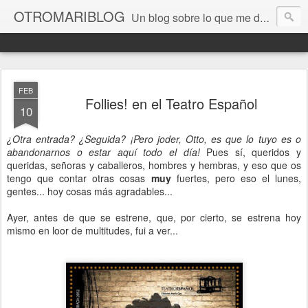
OTROMARIBLOG
Un blog sobre lo que me da la gana, así en general, desde lo personal a cuestiones LGTB, vamos, mis mariconadas y esas cosas del Orgullo, la reivindicación y, en general, de reclamar las cosas que son justas y que cada cual haga lo que le venga en gana siempre que no moleste al vecino; cosas que ver, visitar... algún viaje... de todo un poco. Ah, y aquí a las chivatas no las queremos ver ni en pintura.
FEB
Follies! en el Teatro Español
10
¿Otra entrada? ¿Seguida? ¡Pero joder, Otto, es que lo tuyo es o
abandonarnos o estar aquí todo el día!
Pues sí, queridos y
queridas, señoras y caballeros, hombres y hembras, y eso que os
tengo que contar otras cosas
muy
fuertes, pero eso el lunes,
gentes... hoy cosas más agradables...
Ayer, antes de que se estrene, que, por cierto, se estrena hoy
mismo en loor de multitudes, fui a ver...