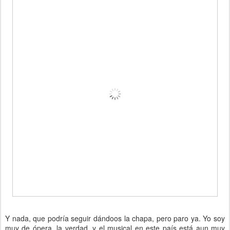
Y nada, que podría seguir dándoos la chapa, pero paro ya. Yo soy
muy de ópera, la verdad, y el musical en este país está aun muy