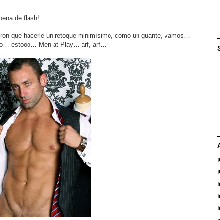
ena de flash!
ieron que hacerle un retoque minimísimo, como un guante, vamos…
omo… estooo… Men at Play… arf, arf…