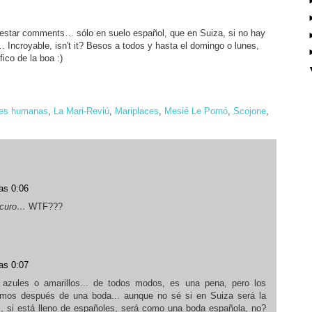
ntestar comments… sólo en suelo español, que en Suiza, si no hay
 Incroyable, isn't it? Besos a todos y hasta el domingo o lunes,
co de la boa :)
es humanas
,
La Mari-Reviú
,
Mariplaces
,
Mesié Le Pornó
,
Scojone
,
as 0:06
scuro…
WTF???
as 0:07
n azules o amarillos... de todos modos, es una pena, pero los
imos después de una boda... aunque no sé si en Suiza será la
s, si está lleno de españoles, será como una boda española, no?