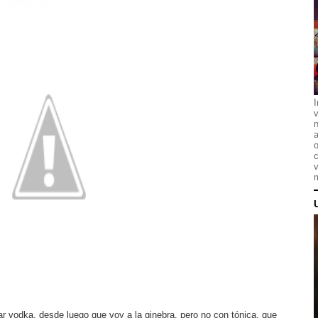
I
n
a
o
c
v
m
r vodka, desde luego que voy a la ginebra, pero no con tónica, que