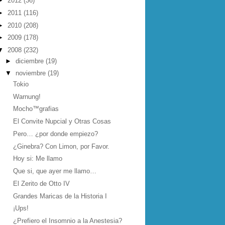
►
2012
(36)
►
2011
(116)
►
2010
(208)
►
2009
(178)
▼
2008
(232)
►
diciembre
(19)
▼
noviembre
(19)
Tokio
Warnung!
Mocho™grafias
El Convite Nupcial y Otras Cosas
Pero… ¿por donde empiezo?
¿Ginebra? Con Limon, por Favor.
Hoy si: Me llamo
Que si, que ayer me llamo…
El Zerito de Otto IV
Grandes Maricas de la Historia I
¡Ups!
¿Prefiero el Insomnio a la Anestesia?