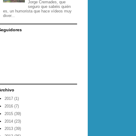
Jorge Cremades, que
seguro que sabéis quién
es, un humorista que hace vídeos muy
diver...
Seguidores
Archivo
►
2017
(1)
►
2016
(7)
►
2015
(39)
►
2014
(23)
►
2013
(39)