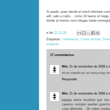
Si puedo, pues desde el móvil intentaré co
wifi, sale a cojón… como 10 lauros el mega…
donde al menos cinco blogas harán monográfi
a las
21.11.08
Etiquetas:
Celebración
,
Cosas divinas
,
Gent
Viajando
17 comentarios:
Nils
21 de noviembre de 2008 a l
no es marrón es un moca muy o
Responder
Nils
21 de noviembre de 2008 a l
jajajaja ahora resultará que so
zapatos siempre quedan guarrís
cosa diferente... De todos modo