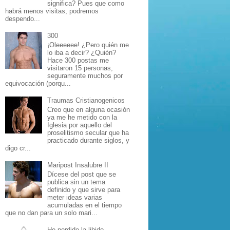
significa? Pues que como
habrá menos visitas, podremos
despendo...
300
¡Oleeeeee! ¿Pero quién me
lo iba a decir? ¿Quién?
Hace 300 postas me
visitaron 15 personas,
seguramente muchos por
equivocación (porqu...
Traumas Cristianogenicos
Creo que en alguna ocasión
ya me he metido con la
Iglesia por aquello del
proselitismo secular que ha
practicado durante siglos, y
digo cr...
Maripost Insalubre II
Dícese del post que se
publica sin un tema
definido y que sirve para
meter ideas varias
acumuladas en el tiempo
que no dan para un solo mari...
He perdido la libido