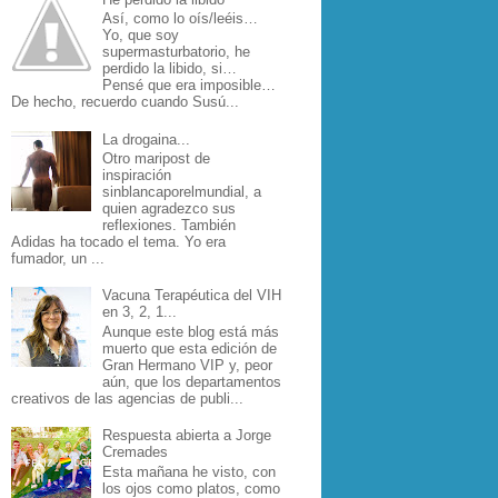
Así, como lo oís/leéis…
Yo, que soy
supermasturbatorio, he
perdido la libido, si…
Pensé que era imposible…
De hecho, recuerdo cuando Susú...
La drogaina...
Otro maripost de
inspiración
sinblancaporelmundial, a
quien agradezco sus
reflexiones. También
Adidas ha tocado el tema. Yo era
fumador, un ...
Vacuna Terapéutica del VIH
en 3, 2, 1...
Aunque este blog está más
muerto que esta edición de
Gran Hermano VIP y, peor
aún, que los departamentos
creativos de las agencias de publi...
Respuesta abierta a Jorge
Cremades
Esta mañana he visto, con
los ojos como platos, como