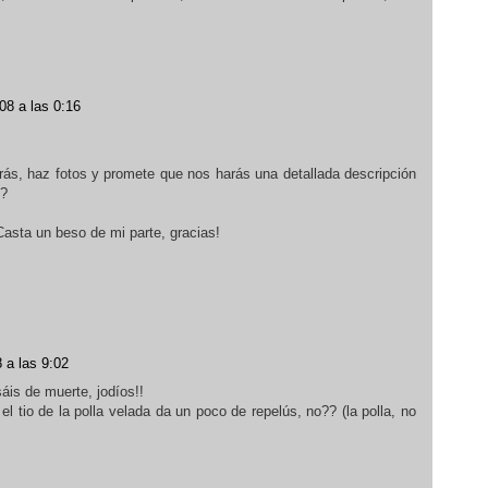
08 a las 0:16
rás, haz fotos y promete que nos harás una detallada descripción
o?
Casta un beso de mi parte, gracias!
 a las 9:02
áis de muerte, jodíos!!
 tio de la polla velada da un poco de repelús, no?? (la polla, no