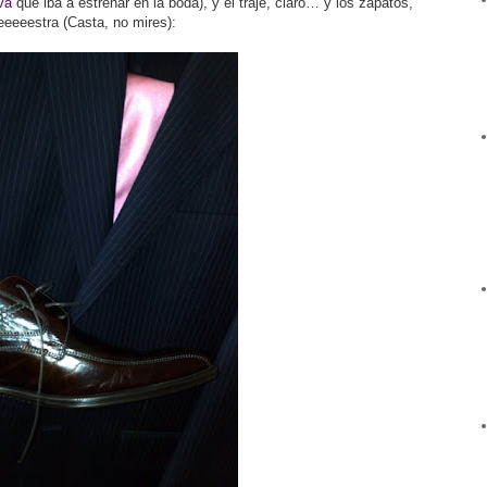
va
que iba a estrenar en la boda), y el traje, claro… y los zapatos,
mueeeeestra (Casta, no mires):