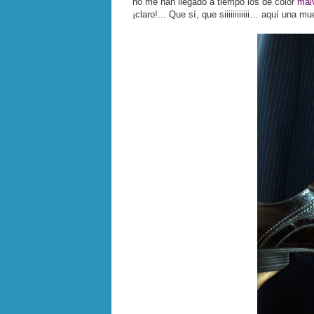
no me han llegado a tiempo los de color
mal
¡claro!... Que sí, que siiiiiiiiiiii… aquí una 