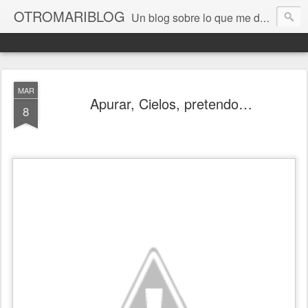
OTROMARIBLOG
Un blog sobre lo que me da la gana, así en general, desde lo personal a cuestiones LGTB, vamos, mis mariconadas y esas cosas del Orgullo, la reivindicación y, en general, de reclamar las cosas que son justas y que cada cual haga lo que le venga en gana siempre que no moleste al vecino; cosas que ver, visitar... algún viaje... de todo un poco. Ah, y aquí a las chivatas no las queremos ver ni en pintura.
MAR
Apurar, Cielos, pretendo…
8