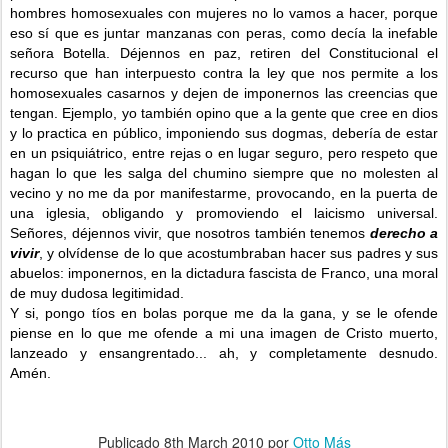
hombres homosexuales con mujeres no lo vamos a hacer, porque
eso sí que es juntar manzanas con peras, como decía la inefable
señora Botella. Déjennos en paz, retiren del Constitucional el
recurso que han interpuesto contra la ley que nos permite a los
homosexuales casarnos y dejen de imponernos las creencias que
tengan. Ejemplo, yo también opino que a la gente que cree en dios
y lo practica en público, imponiendo sus dogmas, debería de estar
en un psiquiátrico, entre rejas o en lugar seguro, pero respeto que
hagan lo que les salga del chumino siempre que no molesten al
vecino y no me da por manifestarme, provocando, en la puerta de
una iglesia, obligando y promoviendo el laicismo universal.
Señores, déjennos vivir, que nosotros también tenemos
derecho a
vivir
, y olvídense de lo que acostumbraban hacer sus padres y sus
abuelos: imponernos, en la dictadura fascista de Franco, una moral
de muy dudosa legitimidad.
Y si, pongo tíos en bolas porque me da la gana, y se le ofende
piense en lo que me ofende a mi una imagen de Cristo muerto,
lanzeado y ensangrentado... ah, y completamente desnudo.
Amén.
Publicado
8th March 2010
por
Otto Más