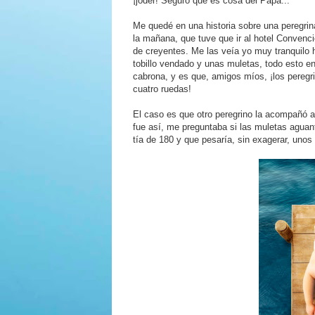
¡joder! Seguro que es cosa del Papa...
Me quedé en una historia sobre una peregri
la mañana, que tuve que ir al hotel Convenci
de creyentes. Me las veía yo muy tranquilo h
tobillo vendado y unas muletas, todo esto en
cabrona, y es que, amigos míos, ¡los pereg
cuatro ruedas!
El caso es que otro peregrino la acompañó a
fue así, me preguntaba si las muletas aguant
tía de 180 y que pesaría, sin exagerar, unos 1