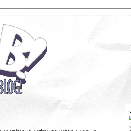
I
 la búsqueda de piso y sabía que algo se me olvidaba... la