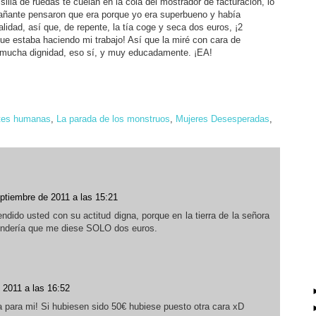
 silla de ruedas te cuelan en la cola del mostrador de facturación, lo
añante pensaron que era porque yo era superbueno y había
idad, así que, de repente, la tía coge y seca dos euros, ¡2
e estaba haciendo mi trabajo! Así que la miré con cara de
on mucha dignidad, eso sí, y muy educadamente. ¡EA!
tes humanas
,
La parada de los monstruos
,
Mujeres Desesperadas
,
ptiembre de 2011 a las 15:21
ndido usted con su actitud digna, porque en la tierra de la señora
endería que me diese SOLO dos euros.
 2011 a las 16:52
para mi! Si hubiesen sido 50€ hubiese puesto otra cara xD