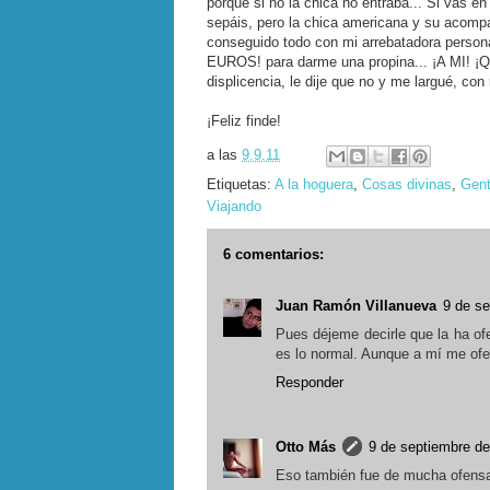
porque si no la chica no entraba... Si vas en
sepáis, pero la chica americana y su acomp
conseguido todo con mi arrebatadora personal
EUROS! para darme una propina... ¡A MI! ¡Qu
displicencia, le dije que no y me largué, c
¡Feliz finde!
a las
9.9.11
Etiquetas:
A la hoguera
,
Cosas divinas
,
Gen
Viajando
6 comentarios:
Juan Ramón Villanueva
9 de se
Pues déjeme decirle que la ha ofe
es lo normal. Aunque a mí me of
Responder
Otto Más
9 de septiembre de
Eso también fue de mucha ofensa 