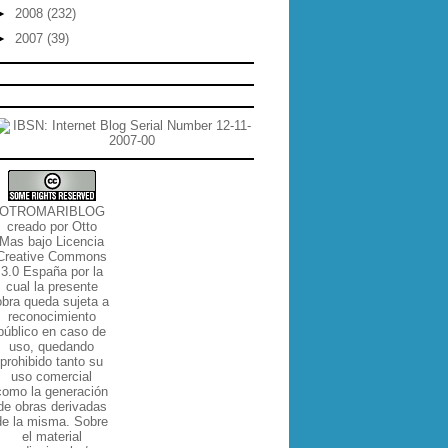
►
2008
(232)
►
2007
(39)
OTROMARIBLOG
creado por
Otto
Mas
bajo
Licencia
Creative Commons
3.0 España por la
cual la presente
obra queda sujeta a
reconocimiento
público en caso de
uso, quedando
prohibido tanto su
uso comercial
como la generación
de obras derivadas
de la misma
. Sobre
el material