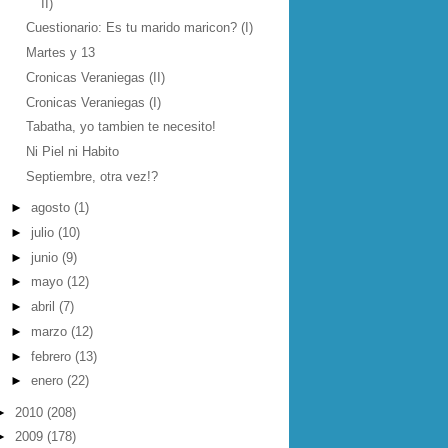
II)
Cuestionario: Es tu marido maricon? (I)
Martes y 13
Cronicas Veraniegas (II)
Cronicas Veraniegas (I)
Tabatha, yo tambien te necesito!
Ni Piel ni Habito
Septiembre, otra vez!?
►
agosto
(1)
►
julio
(10)
►
junio
(9)
►
mayo
(12)
►
abril
(7)
►
marzo
(12)
►
febrero
(13)
►
enero
(22)
►
2010
(208)
►
2009
(178)