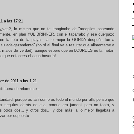
1 a las 17:21
, ¿ves?, lo mismo que no te imaginaba de "meapilas paseando
tamente, en plan YUL BRINNER, con el taparrabo y ese cuerpazo
en la foto de la playa... a lo mejor la GORDA después fue a
u adelgazamiento" (no si al final va a resultar que alimentarse a
s malos de verdad), aunque espero que en LOURDES no la metan
¡porque entonces el agua bosaría!
re de 2011 a las 1:21
iti fuera de relamerse...
standard, porque es así como es todo el mundo por allí, pensó que
r seguías detrás de ella, porque era jumanji pero no tonta, y
 otros dos... y otros dos... y dos más, a lo mejor llegabas a
rezar por supuesto.