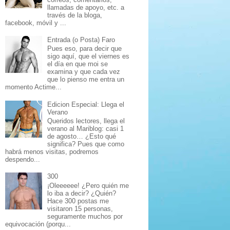
llamadas de apoyo, etc. a
través de la bloga,
facebook, móvil y ...
Entrada (o Posta) Faro
Pues eso, para decir que
sigo aquí, que el viernes es
el día en que moi se
examina y que cada vez
que lo pienso me entra un
momento Actime...
Edicion Especial: Llega el
Verano
Queridos lectores, llega el
verano al Mariblog: casi 1
de agosto… ¿Esto qué
significa? Pues que como
habrá menos visitas, podremos
despendo...
300
¡Oleeeeee! ¿Pero quién me
lo iba a decir? ¿Quién?
Hace 300 postas me
visitaron 15 personas,
seguramente muchos por
equivocación (porqu...