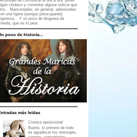
ecesidad de comunicar el día a día, poner
lgún chulazo y comentar alguna noticia que
tra... Mariconadas, en general, aderezadas
on una ligera (aunque preocupante)
igorexia... Y un poco de bloguera de
ierda, que es lo peor.
Un poco de historia...
Entradas más leídas
Cronica oposicional
Bueno, lo primero de todo
es agradecer los mensajes,
correos, comentarios,