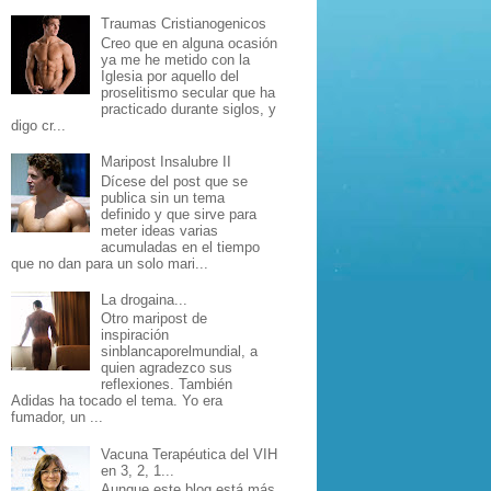
Traumas Cristianogenicos
Creo que en alguna ocasión
ya me he metido con la
Iglesia por aquello del
proselitismo secular que ha
practicado durante siglos, y
digo cr...
Maripost Insalubre II
Dícese del post que se
publica sin un tema
definido y que sirve para
meter ideas varias
acumuladas en el tiempo
que no dan para un solo mari...
La drogaina...
Otro maripost de
inspiración
sinblancaporelmundial, a
quien agradezco sus
reflexiones. También
Adidas ha tocado el tema. Yo era
fumador, un ...
Vacuna Terapéutica del VIH
en 3, 2, 1...
Aunque este blog está más