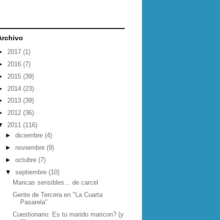
Archivo
►
2017
(1)
►
2016
(7)
►
2015
(39)
►
2014
(23)
►
2013
(39)
►
2012
(36)
▼
2011
(116)
►
diciembre
(4)
►
noviembre
(9)
►
octubre
(7)
▼
septiembre
(10)
Maricas sensibles... de carcel
Gente de Tercera en "La Cuarta
Pasarela"
Cuestionario: Es tu marido maricon? (y