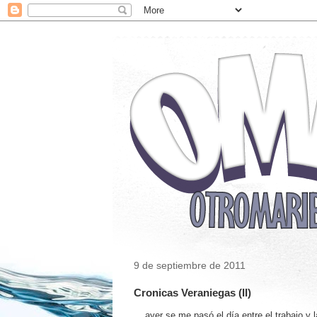
9 de septiembre de 2011
Cronicas Veraniegas (II)
... ayer se me pasó el día entre el trabajo y