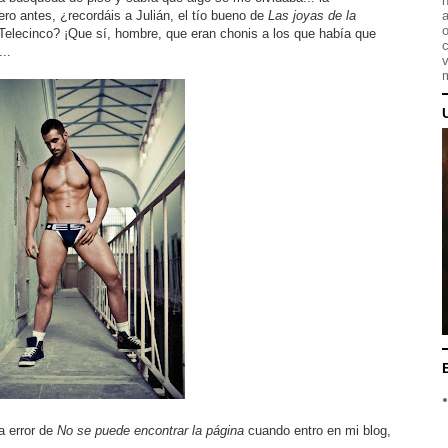
n
ero antes, ¿recordáis a Julián, el tío bueno de
Las joyas de la
a
o
 Telecinco? ¡Que sí, hombre, que eran chonis a los que había que
c
..
v
m
a error de
No se puede encontrar la página
cuando entro en mi blog,