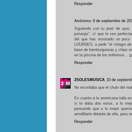
Responder
Anónimo
9 de septiembre de 201
Siguiendo con tu post de ayer
jumanjis", sí que te veo perfec
del que has mostrado un poco 
LOURDES, a pedir "el milagro de s
base de hamburguesas y chips e
en la piscina de los enfermos... 
Responder
2SOLESMUSICA
10 de septiemb
No recordaba que el chulo del real
En cuanto a la americana talla e
si te daba dos euros, a lo mejo
pensando que a lo mejor querías
arrodillarte delante de ella, para 
Responder