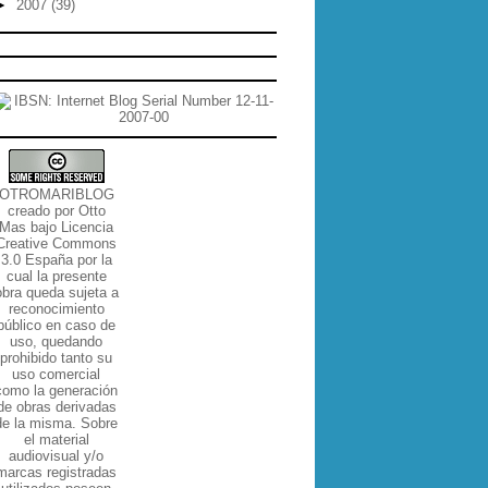
►
2007
(39)
OTROMARIBLOG
creado por
Otto
Mas
bajo
Licencia
Creative Commons
3.0 España por la
cual la presente
obra queda sujeta a
reconocimiento
público en caso de
uso, quedando
prohibido tanto su
uso comercial
como la generación
de obras derivadas
de la misma
. Sobre
el material
audiovisual y/o
marcas registradas