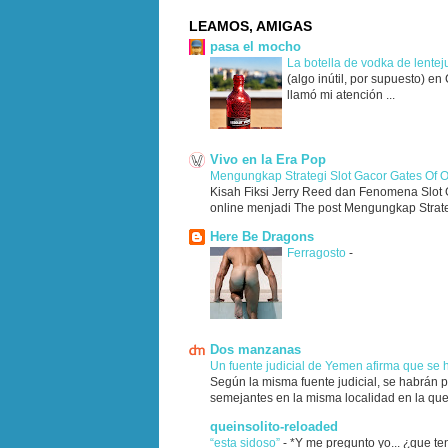
LEAMOS, AMIGAS
pasa el mocho
La botella de vodka de lente
(algo inútil, por supuesto) e
llamó mi atención ...
Vivo en la Era Pop
Mengungkap Strategi Slot Gacor Gates Of 
Kisah Fiksi Jerry Reed dan Fenomena Slot G
online menjadi The post Mengungkap Strateg
Here Be Dragons
Ferragosto
-
Dos manzanas
Un fuente judicial de Yemen afirma que se
Según la misma fuente judicial, se habrán 
semejantes en la misma localidad en la que 
queinsolito-reloaded
“esta sidoso”
-
*Y me pregunto yo... ¿que te