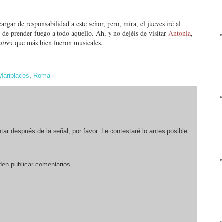
argar de responsabilidad a este señor, pero, mira, el jueves iré al
s de prender fuego a todo aquello. Ah, y no dejéis de visitar
Antonia
,
aires
que más bien fueron musicales.
Mariplaces
,
Roma
r después de la señal, por favor. Le contestaré lo antes posible.
den publicar comentarios.