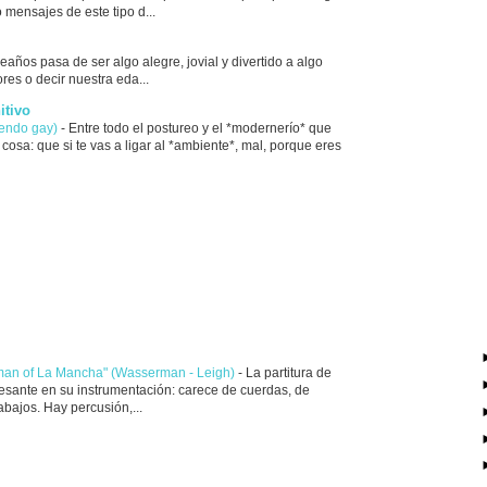
 mensajes de este tipo d...
leaños pasa de ser algo alegre, jovial y divertido a algo
res o decir nuestra eda...
itivo
iendo gay)
-
Entre todo el postureo y el *modernerío* que
cosa: que si te vas a ligar al *ambiente*, mal, porque eres
 man of La Mancha" (Wasserman - Leigh)
-
La partitura de
resante en su instrumentación: carece de cuerdas, de
rabajos. Hay percusión,...