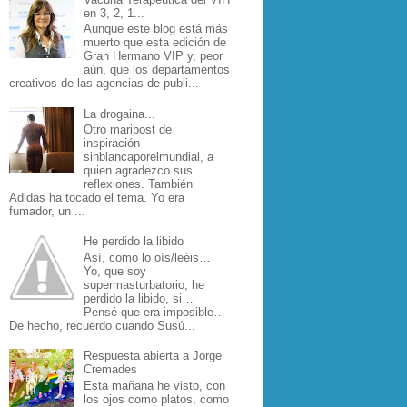
en 3, 2, 1...
Aunque este blog está más
muerto que esta edición de
Gran Hermano VIP y, peor
aún, que los departamentos
creativos de las agencias de publi...
La drogaina...
Otro maripost de
inspiración
sinblancaporelmundial, a
quien agradezco sus
reflexiones. También
Adidas ha tocado el tema. Yo era
fumador, un ...
He perdido la libido
Así, como lo oís/leéis…
Yo, que soy
supermasturbatorio, he
perdido la libido, si…
Pensé que era imposible…
De hecho, recuerdo cuando Susú...
Respuesta abierta a Jorge
Cremades
Esta mañana he visto, con
los ojos como platos, como