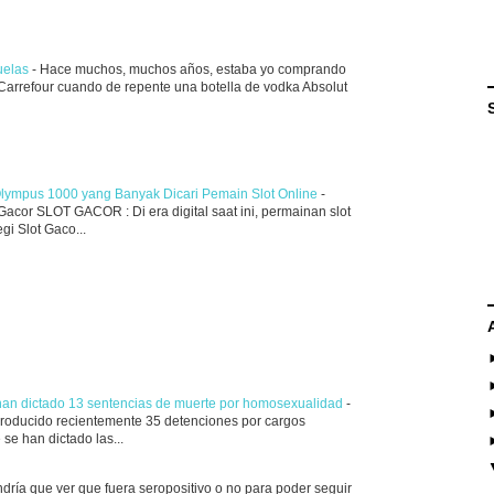
juelas
-
Hace muchos, muchos años, estaba yo comprando
n Carrefour cuando de repente una botella de vodka Absolut
Olympus 1000 yang Banyak Dicari Pemain Slot Online
-
acor SLOT GACOR : Di era digital saat ini, permainan slot
i Slot Gaco...
 han dictado 13 sentencias de muerte por homosexualidad
-
producido recientemente 35 detenciones por cargos
se han dictado las...
ndría que ver que fuera seropositivo o no para poder seguir