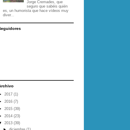
Jorge Cremades, que
seguro que sabéis quién
es, un humorista que hace vídeos muy
diver...
Seguidores
Archivo
►
2017
(1)
►
2016
(7)
►
2015
(39)
►
2014
(23)
▼
2013
(39)
►
diciembre
(1)