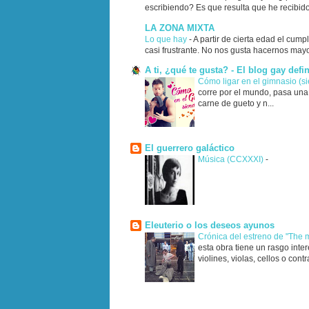
escribiendo? Es que resulta que he recibido
LA ZONA MIXTA
Lo que hay
-
A partir de cierta edad el cump
casi frustrante. No nos gusta hacernos mayo
A ti, ¿qué te gusta? - El blog gay defin
Cómo ligar en el gimnasio (s
corre por el mundo, pasa una 
carne de gueto y n...
El guerrero galáctico
Música (CCXXXI)
-
Eleuterio o los deseos ayunos
Crónica del estreno de "The
esta obra tiene un rasgo inte
violines, violas, cellos o cont