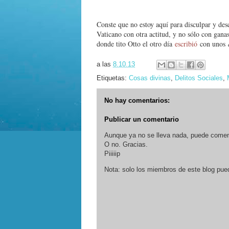
Conste que no estoy aquí para disculpar y desc
Vaticano con otra actitud, y no sólo con gana
donde tito Otto el otro día
escribió
con unos
a las
8.10.13
Etiquetas:
Cosas divinas
,
Delitos Sociales
,
No hay comentarios:
Publicar un comentario
Aunque ya no se lleva nada, puede comenta
O no. Gracias.
Piiiiip
Nota: solo los miembros de este blog pue