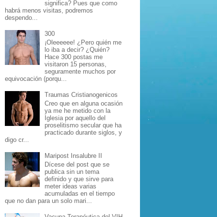
significa? Pues que como
habrá menos visitas, podremos
despendo...
300
¡Oleeeeee! ¿Pero quién me
lo iba a decir? ¿Quién?
Hace 300 postas me
visitaron 15 personas,
seguramente muchos por
equivocación (porqu...
Traumas Cristianogenicos
Creo que en alguna ocasión
ya me he metido con la
Iglesia por aquello del
proselitismo secular que ha
practicado durante siglos, y
digo cr...
Maripost Insalubre II
Dícese del post que se
publica sin un tema
definido y que sirve para
meter ideas varias
acumuladas en el tiempo
que no dan para un solo mari...
Vacuna Terapéutica del VIH