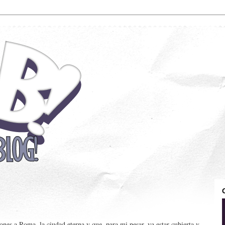
ones a Roma, la ciudad eterna y que, para mi pesar, va estar cubierta y