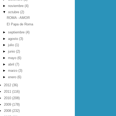
►
noviembre
(4)
▼
octubre
(2)
ROMA - AMOЯ
El Papa de Roma
►
septiembre
(4)
►
agosto
(3)
►
julio
(1)
►
junio
(2)
►
mayo
(6)
►
abril
(7)
►
marzo
(3)
►
enero
(6)
►
2012
(36)
►
2011
(116)
►
2010
(208)
►
2009
(178)
►
2008
(232)