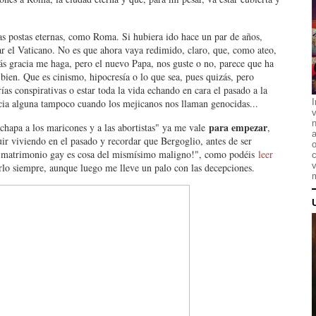
s postas eternas, como Roma. Si hubiera ido hace un par de años,
ar el Vaticano. No es que ahora vaya redimido, claro, que, como ateo,
más gracia me haga, pero el nuevo Papa, nos guste o no, parece que ha
 bien. Que es cinismo, hipocresía o lo que sea, pues quizás, pero
as conspirativas o estar toda la vida echando en cara el pasado a la
acia alguna tampoco cuando los mejicanos nos llaman genocidas...
I
n
para empezar
 chapa a los maricones y a las abortistas" ya me vale
,
a
ir viviendo en el pasado y recordar que Bergoglio, antes de ser
o
¡el matrimonio gay es cosa del mismísimo maligno!", como podéis
leer
c
v
rlo siempre, aunque luego me lleve un palo con las decepciones.
m